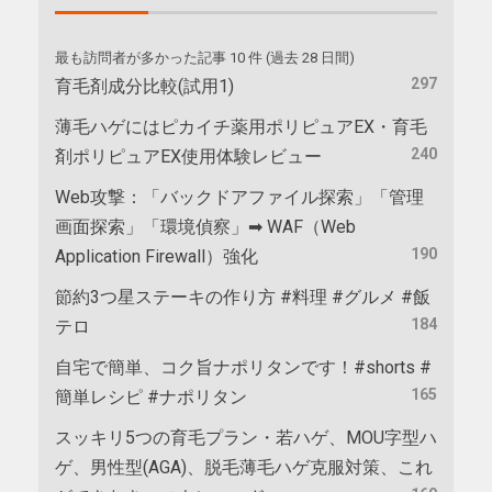
最も訪問者が多かった記事 10 件 (過去 28 日間)
297
育毛剤成分比較(試用1)
薄毛ハゲにはピカイチ薬用ポリピュアEX・育毛
240
剤ポリピュアEX使用体験レビュー
Web攻撃：「バックドアファイル探索」「管理
画面探索」「環境偵察」➡ WAF（Web
190
Application Firewall）強化
節約3つ星ステーキの作り方 #料理 #グルメ #飯
184
テロ
自宅で簡単、コク旨ナポリタンです！#shorts #
165
簡単レシピ #ナポリタン
スッキリ5つの育毛プラン・若ハゲ、MOU字型ハ
ゲ、男性型(AGA)、脱毛薄毛ハゲ克服対策、これ