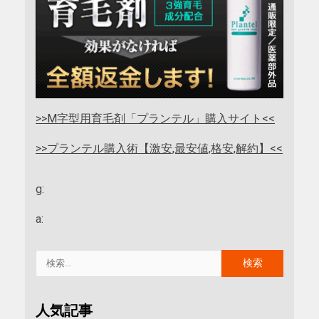
>>M字型用育毛剤「プランテル」購入サイト<<
>>プランテル購入術【激安,最安値,格安,解約】<<
g:
a:
人気記事