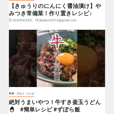
【きゅうりのにんにく醤油漬け】や
みつき常備菜！作り置きレシピ♪
2026年8月8日
pikakichi2015@gmail.com
料理・グルメ・レシピ
絶対うまいやつ！牛すき釜玉うどん
🐣 #簡単レシピ #ずぼら飯