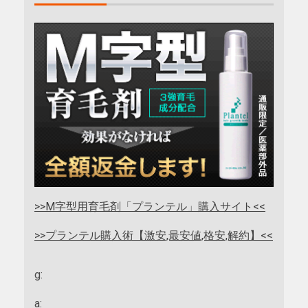
>>M字型用育毛剤「プランテル」購入サイト<<
>>プランテル購入術【激安,最安値,格安,解約】<<
g:
a: