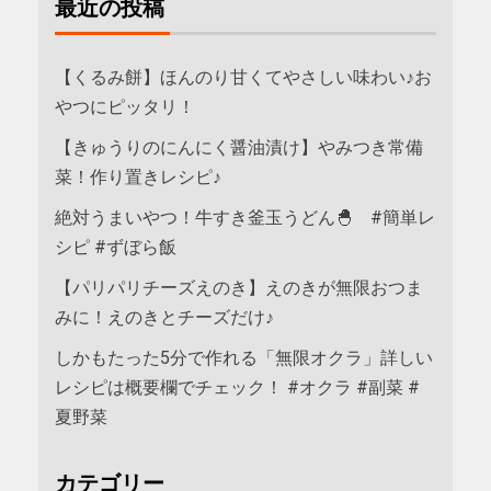
最近の投稿
【くるみ餅】ほんのり甘くてやさしい味わい♪お
やつにピッタリ！
【きゅうりのにんにく醤油漬け】やみつき常備
菜！作り置きレシピ♪
絶対うまいやつ！牛すき釜玉うどん🐣 #簡単レ
シピ #ずぼら飯
【パリパリチーズえのき】えのきが無限おつま
みに！えのきとチーズだけ♪
しかもたった5分で作れる「無限オクラ」詳しい
レシピは概要欄でチェック！ #オクラ #副菜 #
夏野菜
カテゴリー