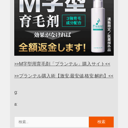
>>M字型用育毛剤「プランテル」購入サイト<<
>>プランテル購入術【激安,最安値,格安,解約】<<
g:
a: