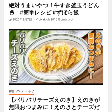
絶対うまいやつ！牛すき釜玉うどん
🐣 #簡単レシピ #ずぼら飯
2026年8月7日
pikakichi2015@gmail.com
料理・グルメ・レシピ
【パリパリチーズえのき】えのきが
無限おつまみに！えのきとチーズだ