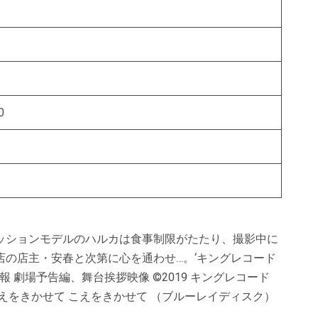
ド
ド
0
ッションモデルのハルカは食事制限がたたり、撮影中に
の店主・安春と次第に心を通わせ…。‘キングレコード
 劇場予告編、舞台挨拶映像 ©2019 キングレコード
えをきかせて こえをきかせて （ブルーレイディスク）