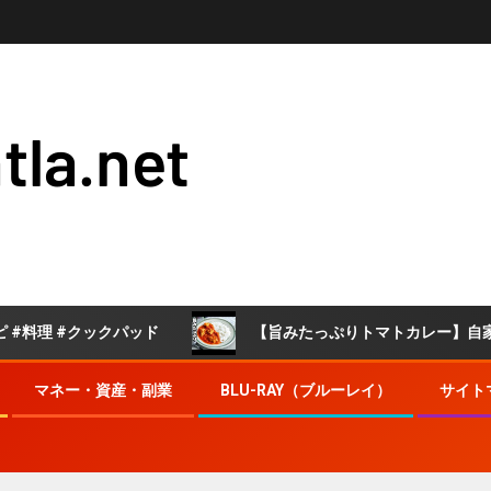
tla.net
クックパッド
【旨みたっぷりトマトカレー】自家製トマトソ
マネー・資産・副業
BLU-RAY（ブルーレイ）
サイト