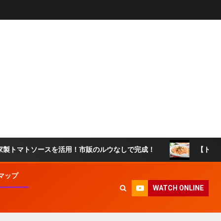
ースを活用！市販のルウなしで完成！
【トマトソースリゾ
マップ
WATCH ONLINE