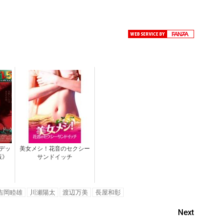
デッ
美女メシ！花音のセクシー
版》
サンドイッチ
吉岡睦雄
川瀬陽太
渡辺万美
長屋和彰
Next