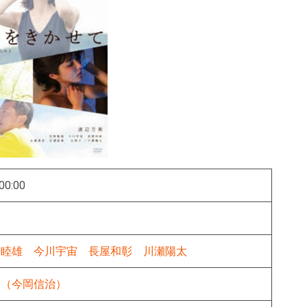
00:00
岡睦雄
今川宇宙
長屋和彰
川瀬陽太
じ（今岡信治）