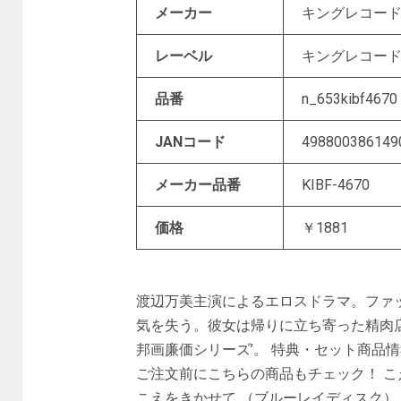
メーカー
キングレコー
レーベル
キングレコー
品番
n_653kibf4670
JANコード
498800386149
メーカー品番
KIBF-4670
価格
￥1881
渡辺万美主演によるエロスドラマ。ファ
気を失う。彼女は帰りに立ち寄った精肉店
邦画廉価シリーズ’。 特典・セット商品情報
ご注文前にこちらの商品もチェック！ こ
こえをきかせて （ブルーレイディスク）