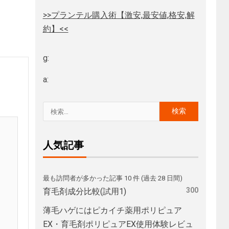
>>プランテル購入術【激安,最安値,格安,解
約】<<
g:
a:
人気記事
最も訪問者が多かった記事 10 件 (過去 28 日間)
300
育毛剤成分比較(試用1)
薄毛ハゲにはピカイチ薬用ポリピュア
EX・育毛剤ポリピュアEX使用体験レビュ