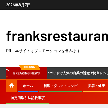
2026年8月7日
franksrestauran
PR：本サイトはプロモーションを含みます
EXCLUSIVE
クックパッドで人気の白菜の旨煮 #簡単レシピ #料理 #
BREAKING NEWS
ホーム
料理・グルメ・レシピ
美容・健康
特定商取引法記載事項