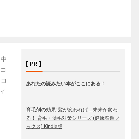
影中
[ PR ]
レコ
レコ
あなたの読みたい本がここにある！
ィ
育毛剤の効果: 髪が変われば、未来が変わ
る！ 育毛・薄毛対策シリーズ (健康増進ブ
ックス) Kindle版