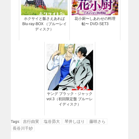
ホクサイと飯さえあれば
花小厨〜しあわせの料理
Blu-ray-BOX （ブルーレイ
帖〜 DVD-SET3
ディスク）
ヤング ブラック・ジャック
vol.3（初回限定盤 ブルーレ
イディスク）
吉行由実
塩谷昴大
琴井しほり
藤咲さら
Tags:
長谷川千紗