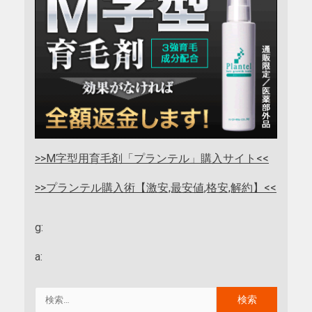
>>M字型用育毛剤「プランテル」購入サイト<<
>>プランテル購入術【激安,最安値,格安,解約】<<
g:
a: