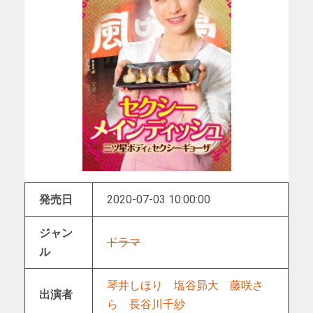
発売日
2020-07-03 10:00:00
ジャン
ドラマ
ル
琴井しほり
塩谷昴大
藤咲さ
出演者
ら
長谷川千紗