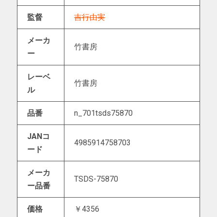
監督
吉行由実
メーカ
竹書房
ー
レーベ
竹書房
ル
品番
n_701tsds75870
JANコ
4985914758703
ード
メーカ
TSDS-75870
ー品番
価格
￥4356