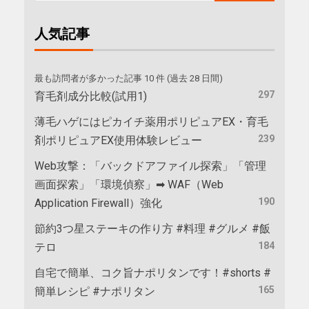
人気記事
最も訪問者が多かった記事 10 件 (過去 28 日間)
297
育毛剤成分比較(試用1)
薄毛ハゲにはピカイチ薬用ポリピュアEX・育毛
239
剤ポリピュアEX使用体験レビュー
Web攻撃：「バックドアファイル探索」「管理
画面探索」「環境偵察」➡ WAF（Web
190
Application Firewall）強化
節約3つ星ステーキの作り方 #料理 #グルメ #飯
184
テロ
自宅で簡単、コク旨ナポリタンです！#shorts #
165
簡単レシピ #ナポリタン