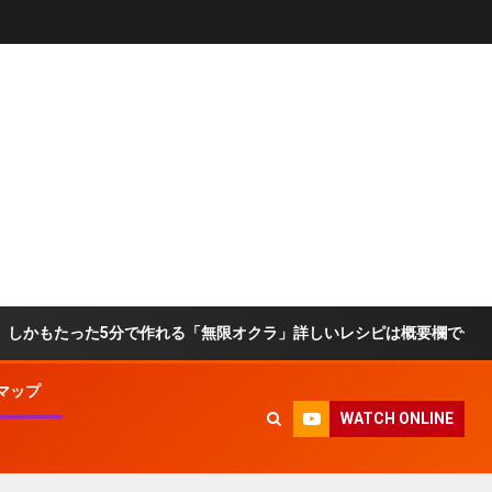
った5分で作れる「無限オクラ」詳しいレシピは概要欄でチェック！ #オク
マップ
WATCH ONLINE