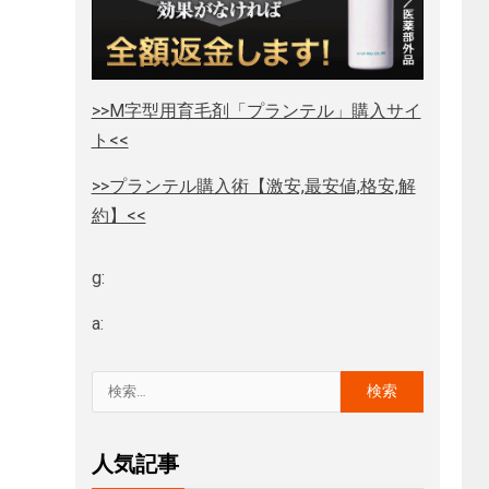
>>M字型用育毛剤「プランテル」購入サイ
ト<<
>>プランテル購入術【激安,最安値,格安,解
約】<<
g:
a:
人気記事