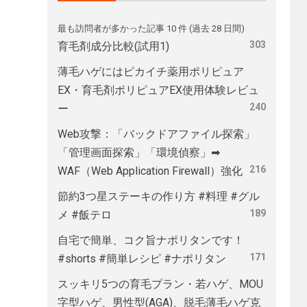
最も訪問者が多かった記事 10 件 (過去 28 日間)
303
育毛剤成分比較(試用1)
薄毛ハゲにはピカイチ薬用ポリピュア
EX・育毛剤ポリピュアEX使用体験レビュ
240
ー
Web攻撃：「バックドアファイル探索」
「管理画面探索」「環境偵察」➡
216
WAF（Web Application Firewall）強化
節約3つ星ステーキの作り方 #料理 #グル
189
メ #飯テロ
自宅で簡単、コク旨ナポリタンです！
171
#shorts #簡単レシピ #ナポリタン
スッキリ5つの育毛プラン・若ハゲ、MOU
字型ハゲ、男性型(AGA)、脱毛薄毛ハゲ克