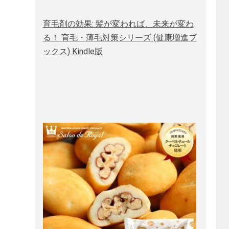
育毛剤の効果: 髪が変われば、未来が変わ
る！ 育毛・薄毛対策シリーズ (健康増進ブ
ックス) Kindle版