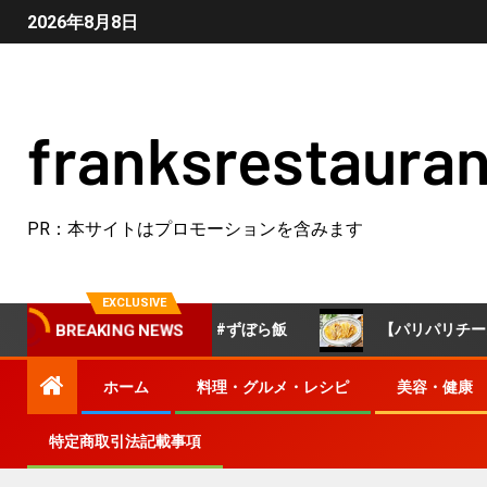
2026年8月8日
franksrestauran
PR：本サイトはプロモーションを含みます
EXCLUSIVE
🐣 #簡単レシピ #ずぼら飯
【パリパリチーズえのき】
BREAKING NEWS
ホーム
料理・グルメ・レシピ
美容・健康
特定商取引法記載事項