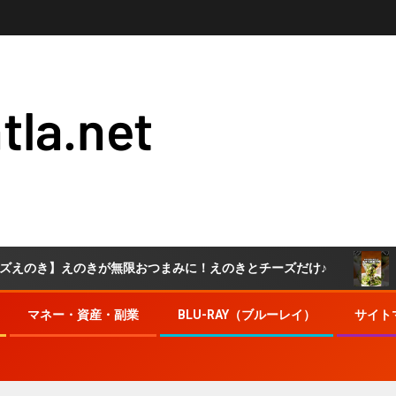
tla.net
えのきが無限おつまみに！えのきとチーズだけ♪
しかもた
マネー・資産・副業
BLU-RAY（ブルーレイ）
サイト