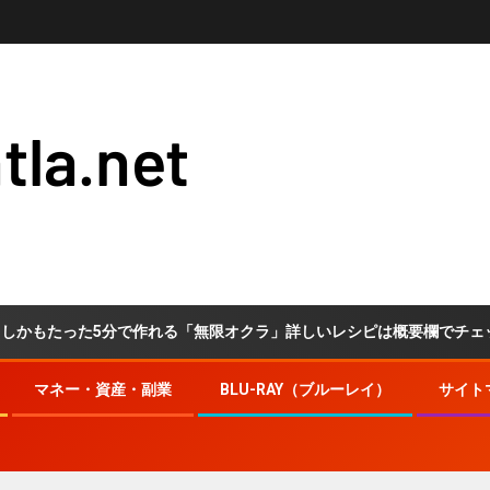
tla.net
た5分で作れる「無限オクラ」詳しいレシピは概要欄でチェック！ #オク
マネー・資産・副業
BLU-RAY（ブルーレイ）
サイト