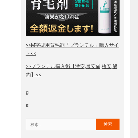
>>M字型用育毛剤「プランテル」購入サイ
ト<<
>>プランテル購入術【激安,最安値,格安,解
約】<<
g:
a: