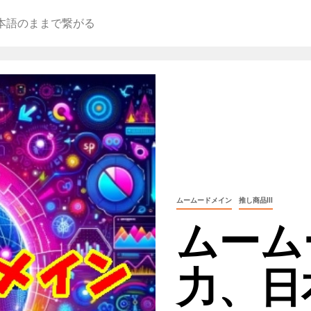
本語のままで繋がる
ムームードメイン
推し商品III
ムーム
力、日