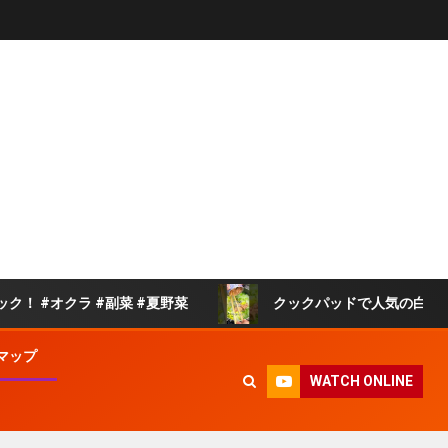
ラ #副菜 #夏野菜
クックパッドで人気の白菜の旨煮 #簡単
マップ
WATCH ONLINE