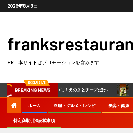
2026年8月8日
franksrestauran
PR：本サイトはプロモーションを含みます
EXCLUSIVE
えのきが無限おつまみに！えのきとチーズだけ♪
しかもたっ
BREAKING NEWS
ホーム
料理・グルメ・レシピ
美容・健康
特定商取引法記載事項