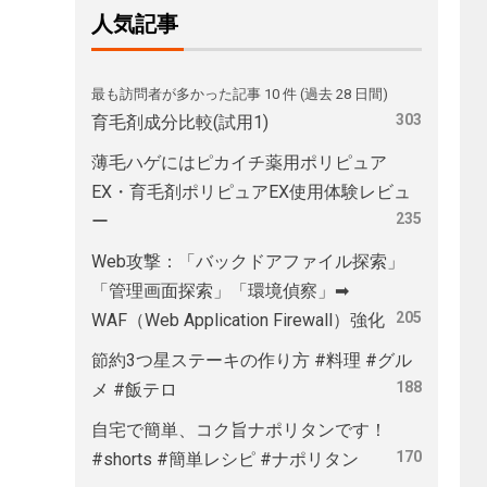
人気記事
最も訪問者が多かった記事 10 件 (過去 28 日間)
303
育毛剤成分比較(試用1)
薄毛ハゲにはピカイチ薬用ポリピュア
EX・育毛剤ポリピュアEX使用体験レビュ
235
ー
Web攻撃：「バックドアファイル探索」
「管理画面探索」「環境偵察」➡
205
WAF（Web Application Firewall）強化
節約3つ星ステーキの作り方 #料理 #グル
188
メ #飯テロ
自宅で簡単、コク旨ナポリタンです！
170
#shorts #簡単レシピ #ナポリタン