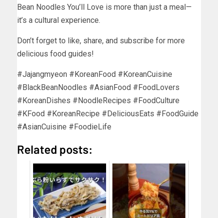
Bean Noodles You’ll Love is more than just a meal—
it’s a cultural experience.
Don’t forget to like, share, and subscribe for more
delicious food guides!
#Jajangmyeon #KoreanFood #KoreanCuisine
#BlackBeanNoodles #AsianFood #FoodLovers
#KoreanDishes #NoodleRecipes #FoodCulture
#KFood #KoreanRecipe #DeliciousEats #FoodGuide
#AsianCuisine #FoodieLife
Related posts: