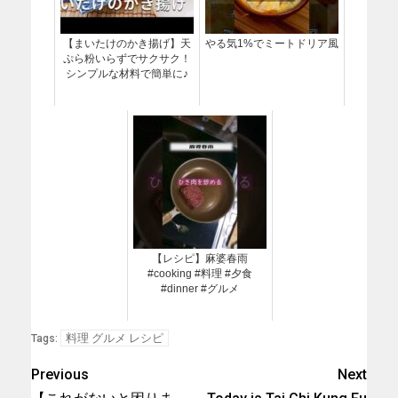
【まいたけのかき揚げ】天
やる気1%でミートドリア風
ぷら粉いらずでサクサク！
シンプルな材料で簡単に♪
【レシピ】麻婆春雨
#cooking #料理 #夕食
#dinner #グルメ
料理 グルメ レシピ
Tags:
Previous
Next