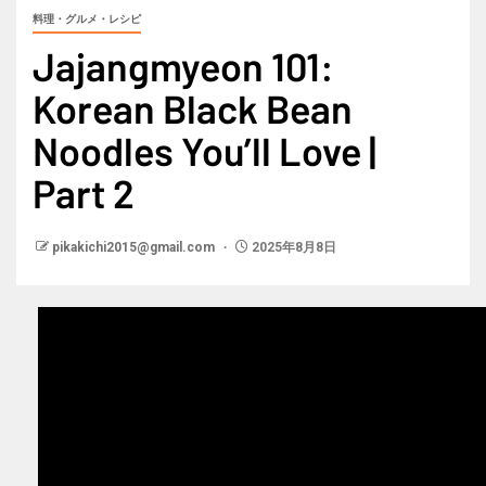
料理・グルメ・レシピ
Jajangmyeon 101:
Korean Black Bean
Noodles You’ll Love |
Part 2
pikakichi2015@gmail.com
2025年8月8日