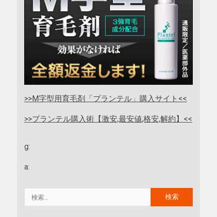
>>M字型用育毛剤「プランテル」購入サイト<<
>>プランテル購入術【激安,最安値,格安,解約】<<
g:
a: