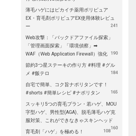
薄毛ハゲにはピカイチ薬用ポリピュア
EX・育毛剤ポリピュアEX使用体験レビュ
241
ー
Web攻撃：「バックドアファイル探索」
「管理画面探索」「環境偵察」➡
190
WAF（Web Application Firewall）強化
節約3つ星ステーキの作り方 #料理 #グル
184
メ #飯テロ
自宅で簡単、コク旨ナポリタンです！
165
#shorts #簡単レシピ #ナポリタン
スッキリ5つの育毛プラン・若ハゲ、MOU
字型ハゲ、男性型(AGA)、脱毛薄毛ハゲ克
服対策、これができなきゃスキンヘッド
160
108
育毛剤「ハゲ」を極める！