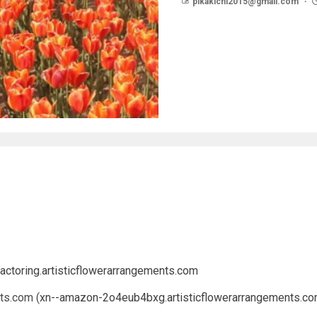
pikakichi2015@gmail.com
factoring.artisticflowerarrangements.com
s.com (
xn--amazon-2o4eub4bxg.artisticflowerarrangements.c