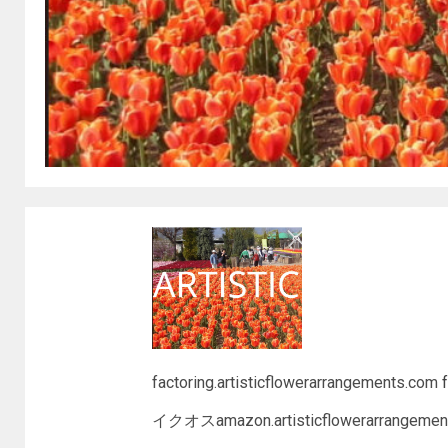
factoring.artisticflowerarrangements.com
イクオスamazon.artisticflowerarrangement