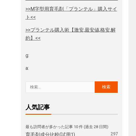
>>M字型用育毛剤「プランテル」購入サイ
ト<<
>>プランテル購入術【激安,最安値,格安,解
約】<<
g:
a:
人気記事
最も訪問者が多かった記事 10 件 (過去 28 日間)
297
育毛剤成分比較(試用1)