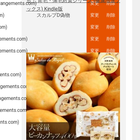
る！ 育毛・薄毛対策シリーズ (健康増進ブ
rrangements.com
)
ックス) Kindle版
om
)
スカルプD偽物
com
)
gements.com
)
gements.com
)
ments.com
)
m1ミスト効果なし
angements.com
)
angements.com
)
ngements.com
)
リジュンクーポンお得
ents.com
)
リジュン激安