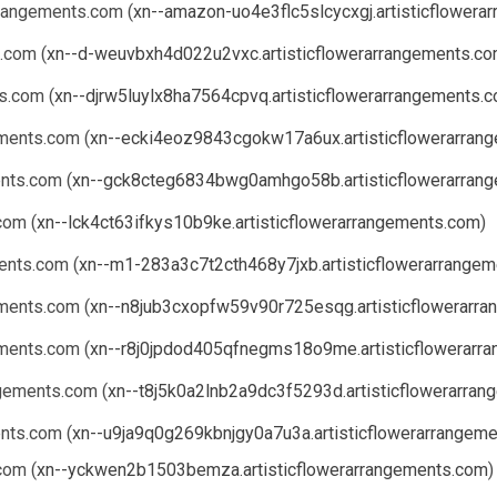
ngements.com (
xn--amazon-uo4e3flc5slcycxgj.artisticflowera
com (
xn--d-weuvbxh4d022u2vxc.artisticflowerarrangements.c
.com (
xn--djrw5luylx8ha7564cpvq.artisticflowerarrangements.
nts.com (
xn--ecki4eoz9843cgokw17a6ux.artisticflowerarran
ts.com (
xn--gck8cteg6834bwg0amhgo58b.artisticflowerarran
om (
xn--lck4ct63ifkys10b9ke.artisticflowerarrangements.com
)
nts.com (
xn--m1-283a3c7t2cth468y7jxb.artisticflowerarrange
nts.com (
xn--n8jub3cxopfw59v90r725esqg.artisticflowerarr
nts.com (
xn--r8j0jpdod405qfnegms18o9me.artisticflowerarr
ments.com (
xn--t8j5k0a2lnb2a9dc3f5293d.artisticflowerarra
ts.com (
xn--u9ja9q0g269kbnjgy0a7u3a.artisticflowerarrangem
om (
xn--yckwen2b1503bemza.artisticflowerarrangements.com
)