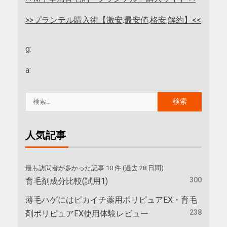
>>プランテル購入術【激安,最安値,格安,解約】<<
g:
a:
人気記事
最も訪問者が多かった記事 10 件 (過去 28 日間)
300
育毛剤成分比較(試用1)
薄毛ハゲにはピカイチ薬用ポリピュアEX・育毛
238
剤ポリピュアEX使用体験レビュー