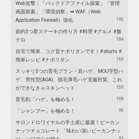
Web攻撃：「バックドアファイル探索」「管理
画面探索」「環境偵察」➡ WAF（Web
192
Application Firewall）強化
節約3つ星ステーキの作り方 #料理 #グルメ #飯
184
テロ
自宅で簡単、コク旨ナポリタンです！#shorts #
166
簡単レシピ #ナポリタン
スッキリ5つの育毛プラン・若ハゲ、MOU字型ハ
ゲ、男性型(AGA)、脱毛薄毛ハゲ克服対策、これ
159
ができなきゃスキンヘッド
108
育毛剤「ハゲ」を極める！
96
「シャンプー」を極める！
サロンドロワイヤルの手土産に最適！ピーカン
ナッツチョコレート 「味わい深いピーカンナッ
93