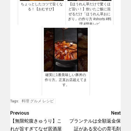
ちょっとしたコツで旨くな
【ほうれん草だけで驚くほ
る！【おむすび】
ど旨い！】炊いたご飯に混
ぜるだけ「ほうれん草おに
ぎり」の作り方 #shorts #料
理 #簡単レピ
確実に1番美味しい豚丼の
作り方。正直お店超えてま
す。
料理 グルメ レシピ
Tags:
Previous
Next
【無限蛇腹きゅうり】こ
プランテルは全額返金保
れが旨すぎてなぜ居酒屋
証がある安心の育毛剤