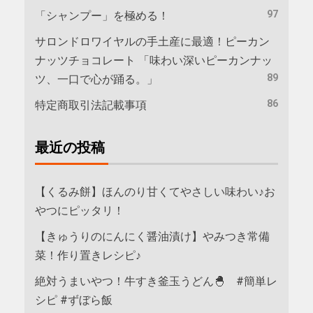
97
「シャンプー」を極める！
サロンドロワイヤルの手土産に最適！ピーカン
ナッツチョコレート 「味わい深いピーカンナッ
89
ツ、一口で心が踊る。」
86
特定商取引法記載事項
最近の投稿
【くるみ餅】ほんのり甘くてやさしい味わい♪お
やつにピッタリ！
【きゅうりのにんにく醤油漬け】やみつき常備
菜！作り置きレシピ♪
絶対うまいやつ！牛すき釜玉うどん🐣 #簡単レ
シピ #ずぼら飯