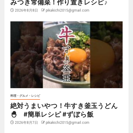
みつき常備菜！作り置きレシピ♪
2026年8月8日
pikakichi2015@gmail.com
料理・グルメ・レシピ
絶対うまいやつ！牛すき釜玉うどん
🐣 #簡単レシピ #ずぼら飯
2026年8月7日
pikakichi2015@gmail.com