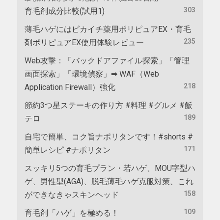
303
育毛剤成分比較(試用1)
薄毛ハゲにはピカイチ薬用ポリピュアEX・育毛
235
剤ポリピュアEX使用体験レビュー
Web攻撃：「バックドアファイル探索」「管理
画面探索」「環境偵察」➡ WAF（Web
218
Application Firewall）強化
節約3つ星ステーキの作り方 #料理 #グルメ #飯
189
テロ
自宅で簡単、コク旨ナポリタンです！#shorts #
171
簡単レシピ #ナポリタン
スッキリ5つの育毛プラン・若ハゲ、MOU字型ハ
ゲ、男性型(AGA)、脱毛薄毛ハゲ克服対策、これ
158
ができなきゃスキンヘッド
109
育毛剤「ハゲ」を極める！