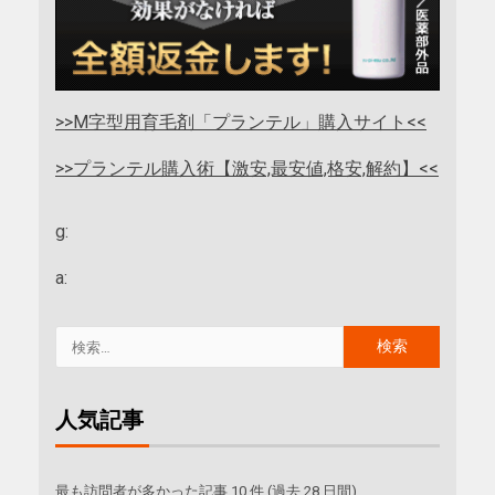
>>M字型用育毛剤「プランテル」購入サイト<<
>>プランテル購入術【激安,最安値,格安,解約】<<
g:
a:
人気記事
最も訪問者が多かった記事 10 件 (過去 28 日間)