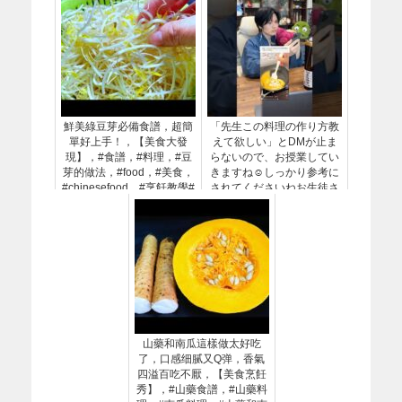
鮮美綠豆芽必備食譜，超簡
「先生この料理の作り方教
單好上手！，【美食大發
えて欲しい」とDMが止ま
現】，#食譜，#料理，#豆
らないので、お授業してい
芽的做法，#food，#美食，
きますね☺️しっかり参考に
#chinesefood，#烹飪教學#
されてくださいねお生徒さ
綠豆芽 #熗拌#開胃美食 #下
ん☺️ #オムライス #簡単レ
飯必備#簡易食譜 #健康料理
シピ
山藥和南瓜這樣做太好吃
了，口感细腻又Q弹，香氣
四溢百吃不厭，【美食烹飪
秀】，#山藥食譜，#山藥料