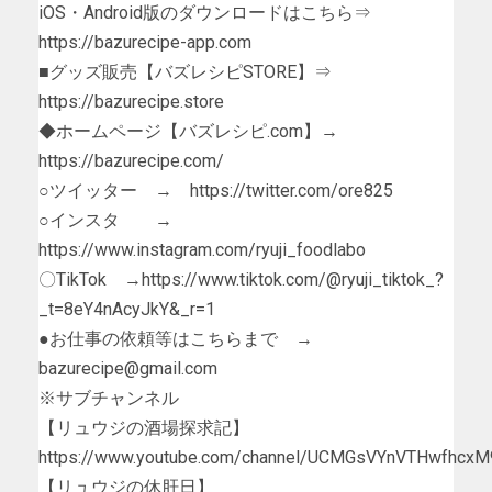
iOS・Android版のダウンロードはこちら⇒
https://bazurecipe-app.com
■グッズ販売【バズレシピSTORE】⇒
https://bazurecipe.store
◆ホームページ【バズレシピ.com】→
https://bazurecipe.com/
○ツイッター → https://twitter.com/ore825
○インスタ →
https://www.instagram.com/ryuji_foodlabo
〇TikTok →https://www.tiktok.com/@ryuji_tiktok_?
_t=8eY4nAcyJkY&_r=1
●お仕事の依頼等はこちらまで →
bazurecipe@gmail.com
※サブチャンネル
【リュウジの酒場探求記】
https://www.youtube.com/channel/UCMGsVYnVTHwfhcx
【リュウジの休肝日】