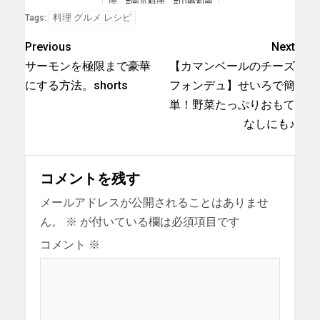
理，#南瓜料理，#山藥和南
瓜的做法，#ood，#美食，#
料理 グルメ レシピ
Tags:
家常菜，#like，#likes，
#Recipe
Previous
Next
サーモンを極限まで豪華
【カマンベールのチーズ
にする方法。shorts
フォンデュ】せいろで簡
単！野菜たっぷりおもて
なしにも♪
コメントを残す
メールアドレスが公開されることはありませ
ん。
※
が付いている欄は必須項目です
コメント
※