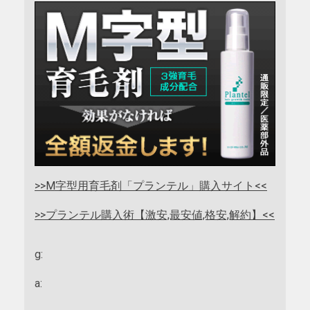
>>M字型用育毛剤「プランテル」購入サイト<<
>>プランテル購入術【激安,最安値,格安,解約】<<
g:
a: