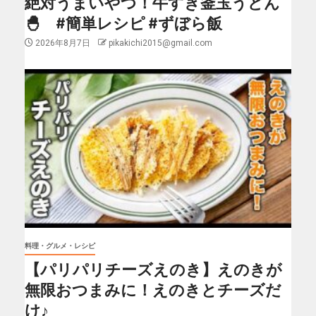
絶対うまいやつ！牛すき釜玉うどん
🐣 #簡単レシピ #ずぼら飯
2026年8月7日
pikakichi2015@gmail.com
料理・グルメ・レシピ
【パリパリチーズえのき】えのきが
無限おつまみに！えのきとチーズだ
け♪