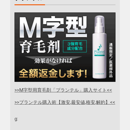
>>M字型用育毛剤「プランテル」購入サイト<<
>>プランテル購入術【激安,最安値,格安,解約】<<
g: