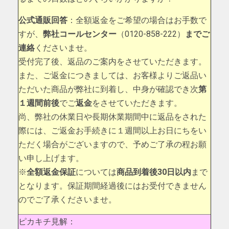
公式通販回答
：全額返金をご希望の場合はお手数で
すが、
弊社コールセンター
（0120-858-222）
までご
連絡
くださいませ。
受付完了後、返品のご案内をさせていただきます。
また、ご返金につきましては、お客様よりご返品い
ただいた商品が弊社に到着し、中身が確認でき次
第
１週間前後
でご
返金
をさせていただきます。
尚、弊社の休業日や長期休業期間中に返品をされた
際には、ご返金お手続きに１週間以上お日にちをい
ただく場合がございますので、予めご了承の程お願
い申し上げます。
※
全額返金保証
については
商品到着後30日以内
まで
となります。保証期間経過後にはお受付できません
のでご了承くださいませ。
ピカキチ見解：