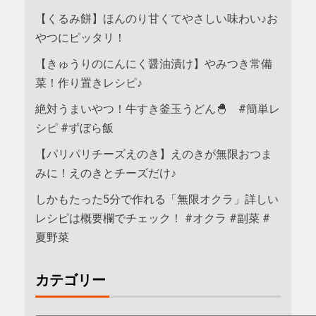
【くるみ餅】ほんのり甘くてやさしい味わい♪お
やつにピッタリ！
【きゅうりのにんにく醤油漬け】やみつき常備
菜！作り置きレシピ♪
絶対うまいやつ！牛すき釜玉うどん🐣 #簡単レ
シピ #ずぼら飯
【パリパリチーズえのき】えのきが無限おつま
みに！えのきとチーズだけ♪
しかもたった5分で作れる「無限オクラ」詳しい
レシピは概要欄でチェック！ #オクラ #副菜 #
夏野菜
カテゴリー