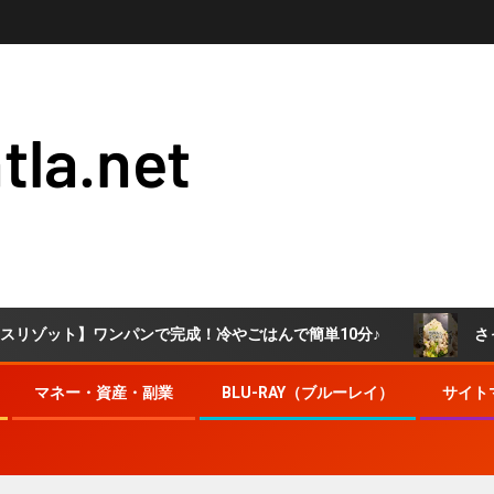
tla.net
】ワンパンで完成！冷やごはんで簡単10分♪
さっぱりと食
マネー・資産・副業
BLU-RAY（ブルーレイ）
サイト