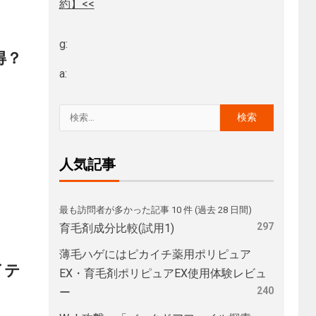
約】<<
g:
得？
a:
人気記事
最も訪問者が多かった記事 10 件 (過去 28 日間)
297
育毛剤成分比較(試用1)
薄毛ハゲにはピカイチ薬用ポリピュア
イテ
EX・育毛剤ポリピュアEX使用体験レビュ
240
ー