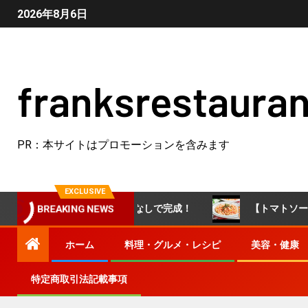
2026年8月6日
franksrestauran
PR：本サイトはプロモーションを含みます
EXCLUSIVE
を活用！市販のルウなしで完成！
【トマトソースリゾット
BREAKING NEWS
ホーム
料理・グルメ・レシピ
美容・健康
特定商取引法記載事項