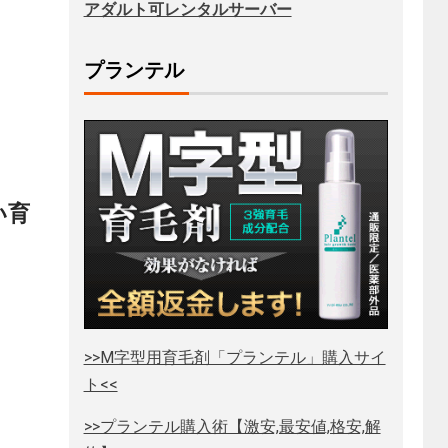
アダルト可レンタルサーバー
プランテル
い育
>>M字型用育毛剤「プランテル」購入サイ
ト<<
>>プランテル購入術【激安,最安値,格安,解