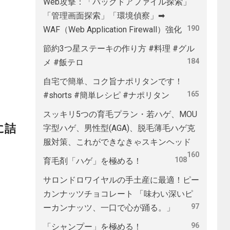
Web攻撃：「バックドアファイル探索」
「管理画面探索」「環境偵察」➡
190
WAF（Web Application Firewall）強化
節約3つ星ステーキの作り方 #料理 #グル
184
メ #飯テロ
自宅で簡単、コク旨ナポリタンです！
165
#shorts #簡単レシピ #ナポリタン
スッキリ5つの育毛プラン・若ハゲ、MOU
に詰
字型ハゲ、男性型(AGA)、脱毛薄毛ハゲ克
服対策、これができなきゃスキンヘッド
160
108
育毛剤「ハゲ」を極める！
サロンドロワイヤルの手土産に最適！ピー
カンナッツチョコレート 「味わい深いピ
97
ーカンナッツ、一口で心が踊る。」
96
「シャンプー」を極める！