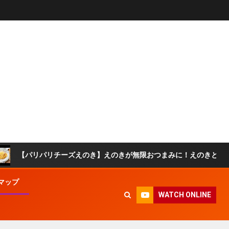
リパリチーズえのき】えのきが無限おつまみに！えのきとチーズだけ♪
マップ
WATCH ONLINE