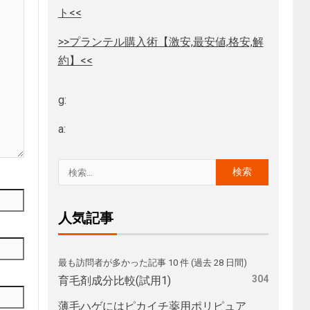
ト<<
>>プランテル購入術【激安,最安値,格安,解
約】<<
g:
a:
人気記事
最も訪問者が多かった記事 10 件 (過去 28 日間)
304
育毛剤成分比較(試用1)
薄毛ハゲにはピカイチ薬用ポリピュア