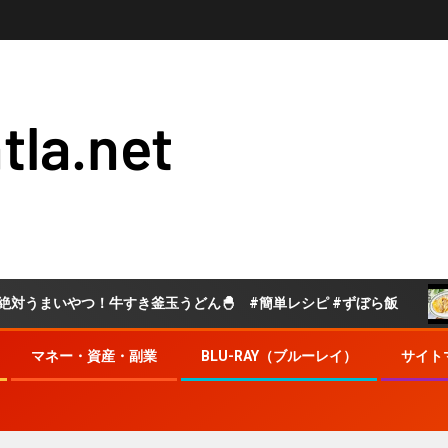
tla.net
やつ！牛すき釜玉うどん🐣 #簡単レシピ #ずぼら飯
【パ
マネー・資産・副業
BLU-RAY（ブルーレイ）
サイト