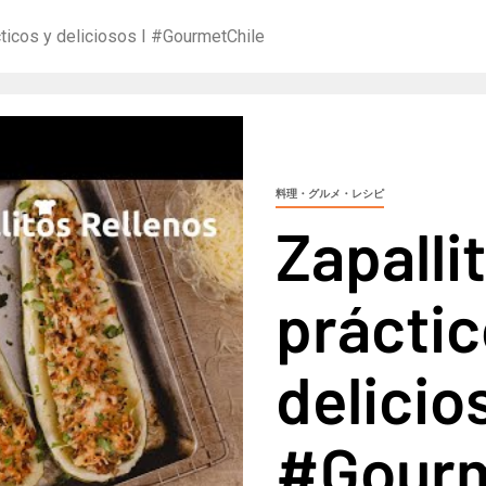
ácticos y deliciosos I #GourmetChile
料理・グルメ・レシピ
Zapalli
práctic
delicio
#Gourm