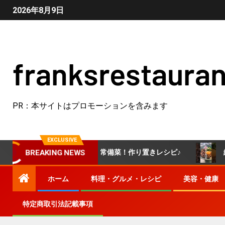
2026年8月9日
franksrestauran
PR：本サイトはプロモーションを含みます
EXCLUSIVE
く醤油漬け】やみつき常備菜！作り置きレシピ♪
絶対うまい
BREAKING NEWS
ホーム
料理・グルメ・レシピ
美容・健康
特定商取引法記載事項