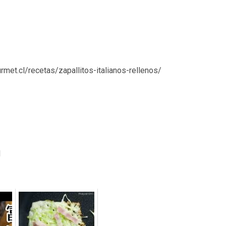
rmet.cl/recetas/zapallitos-italianos-rellenos/
l