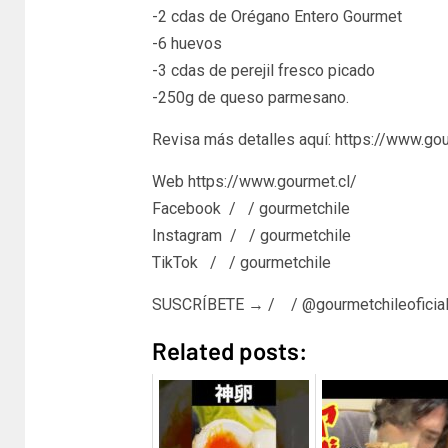
-2 cdas de Orégano Entero Gourmet
-6 huevos
-3 cdas de perejil fresco picado
-250g de queso parmesano.
Revisa más detalles aquí: https://www.gou
Web https://www.gourmet.cl/
Facebook / / gourmetchile
Instagram / / gourmetchile
TikTok / / gourmetchile
SUSCRÍBETE → / / @gourmetchileoficia
Related posts: