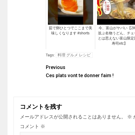
茹で卵ひとつでここまで美
今、富山がヤバい【2
味しくなります #shorts
並ぶ名物うどん、チェ
とは思えない富山限定
寿司etc】
料理 グルメ レシピ
Tags:
Previous
Ces plats vont te donner faim !
コメントを残す
メールアドレスが公開されることはありません。
※
コメント
※