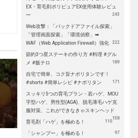
EX・育毛剤ポリピュアEX使用体験レビュ
243
ー
Web攻撃：「バックドアファイル探索」
「管理画面探索」「環境偵察」➡
222
WAF（Web Application Firewall）強化
節約3つ星ステーキの作り方 #料理 #グル
189
メ #飯テロ
自宅で簡単、コク旨ナポリタンです！
171
#shorts #簡単レシピ #ナポリタン
スッキリ5つの育毛プラン・若ハゲ、MOU
字型ハゲ、男性型(AGA)、脱毛薄毛ハゲ克
服対策、これができなきゃスキンヘッド
158
110
育毛剤「ハゲ」を極める！
97
「シャンプー」を極める！