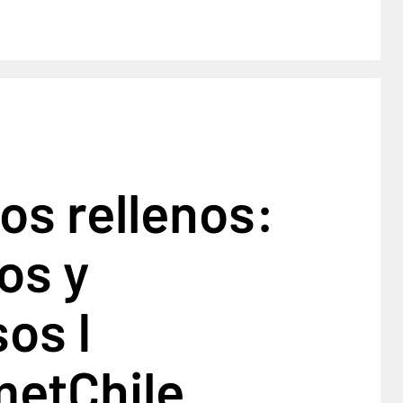
tos rellenos:
os y
sos I
etChile