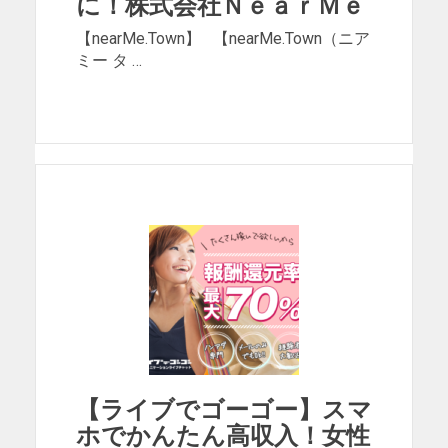
に！株式会社ＮｅａｒＭｅ
【nearMe.Town】 【nearMe.Town（ニア
ミー タ …
【ライブでゴーゴー】スマ
ホでかんたん高収入！女性