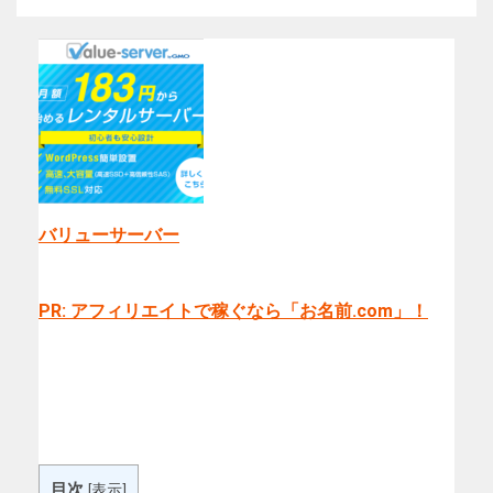
バリューサーバー
PR: アフィリエイトで稼ぐなら「お名前.com」！
目次
[
表示
]