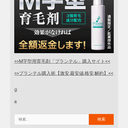
>>M字型用育毛剤「プランテル」購入サイト<<
>>プランテル購入術【激安,最安値,格安,解約】<<
g:
a: