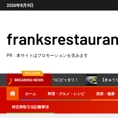
2026年8月9日
franksrestauran
PR：本サイトはプロモーションを含みます
EXCLUSIVE
てやさしい味わい♪おやつにピッタリ！
【きゅうりのにん
BREAKING NEWS
ホーム
料理・グルメ・レシピ
美容・健康
特定商取引法記載事項