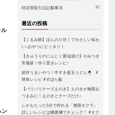
87
特定商取引法記載事項
最近の投稿
テル
【くるみ餅】ほんのり甘くてやさしい味わ
い♪おやつにピッタリ！
【きゅうりのにんにく醤油漬け】やみつき
常備菜！作り置きレシピ♪
絶対うまいやつ！牛すき釜玉うどん🐣 #
簡単レシピ #ずぼら飯
【パリパリチーズえのき】えのきが無限お
つまみに！えのきとチーズだけ♪
しかもたった5分で作れる「無限オクラ」
ハン
詳しいレシピは概要欄でチェック！ #オク