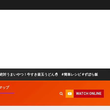
いやつ！牛すき釜玉うどん🐣 #簡単レシピ #ずぼら飯
【
マップ
WATCH ONLINE