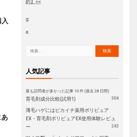
約】<<
g:
購入
a:
人気記事
最も訪問者が多かった記事 10 件 (過去 28 日間)
304
育毛剤成分比較(試用1)
薄毛ハゲにはピカイチ薬用ポリピュア
はあ
EX・育毛剤ポリピュアEX使用体験レビュ
243
ー