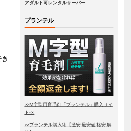
アダルト可レンタルサーバー
プランテル
でき
>>M字型用育毛剤「プランテル」購入サイ
ト<<
>>プランテル購入術【激安,最安値,格安,解