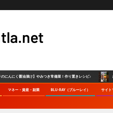
tla.net
にく醤油漬け】やみつき常備菜！作り置きレシピ♪
絶対うま
マネー・資産・副業
BLU-RAY（ブルーレイ）
サイト