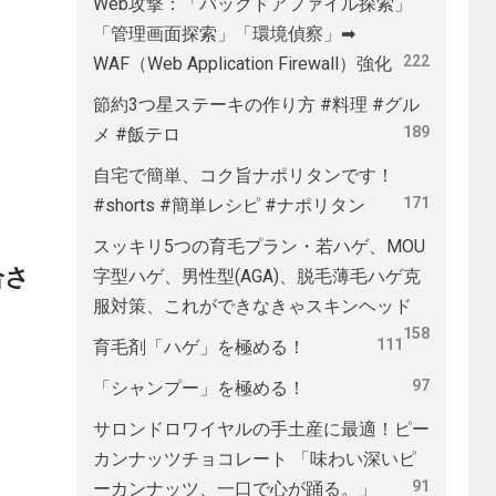
Web攻撃：「バックドアファイル探索」
「管理画面探索」「環境偵察」➡
222
WAF（Web Application Firewall）強化
節約3つ星ステーキの作り方 #料理 #グル
189
メ #飯テロ
自宅で簡単、コク旨ナポリタンです！
171
#shorts #簡単レシピ #ナポリタン
スッキリ5つの育毛プラン・若ハゲ、MOU
合さ
字型ハゲ、男性型(AGA)、脱毛薄毛ハゲ克
服対策、これができなきゃスキンヘッド
158
111
育毛剤「ハゲ」を極める！
97
「シャンプー」を極める！
サロンドロワイヤルの手土産に最適！ピー
カンナッツチョコレート 「味わい深いピ
91
ーカンナッツ、一口で心が踊る。」