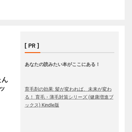
[ PR ]
あなたの読みたい本がここにある！
たん
ッ
育毛剤の効果: 髪が変われば、未来が変わ
る！ 育毛・薄毛対策シリーズ (健康増進ブ
ックス) Kindle版