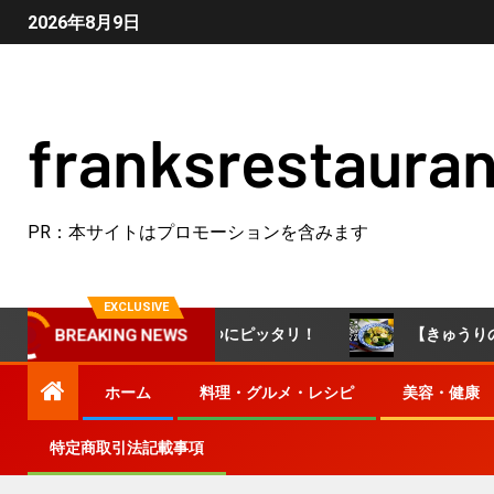
2026年8月9日
franksrestauran
PR：本サイトはプロモーションを含みます
EXCLUSIVE
てやさしい味わい♪おやつにピッタリ！
【きゅうりのにん
BREAKING NEWS
ホーム
料理・グルメ・レシピ
美容・健康
特定商取引法記載事項