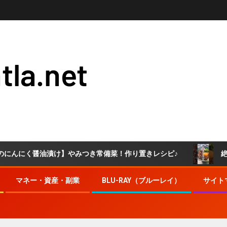
tla.net
にく醤油漬け】やみつき常備菜！作り置きレシピ♪
絶対うま
マネー・資産・副業
BLU-RAY（ブルーレイ）
サイト