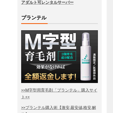
アダルト可レンタルサーバー
プランテル
>>M字型用育毛剤「プランテル」購入サイ
ト<<
>>プランテル購入術【激安,最安値,格安,解