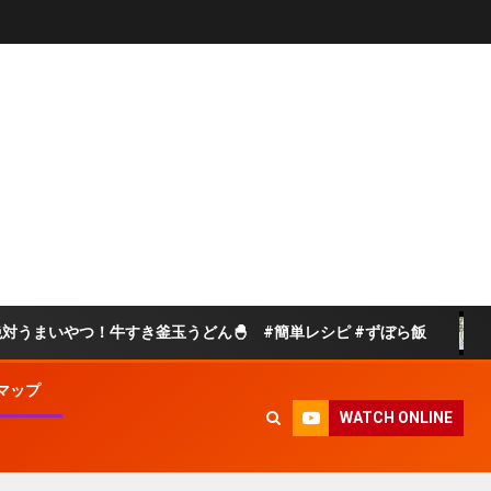
いやつ！牛すき釜玉うどん🐣 #簡単レシピ #ずぼら飯
【
マップ
WATCH ONLINE