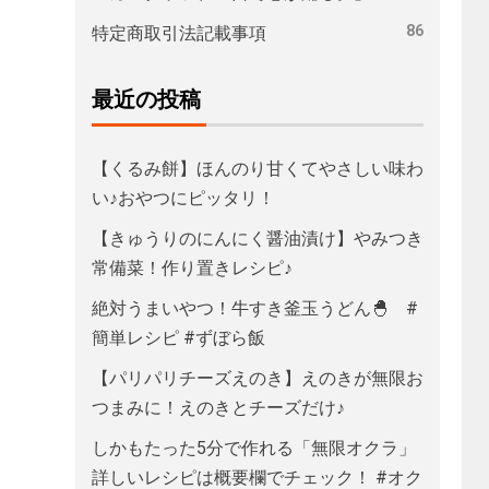
86
特定商取引法記載事項
最近の投稿
【くるみ餅】ほんのり甘くてやさしい味わ
い♪おやつにピッタリ！
【きゅうりのにんにく醤油漬け】やみつき
常備菜！作り置きレシピ♪
絶対うまいやつ！牛すき釜玉うどん🐣 #
簡単レシピ #ずぼら飯
【パリパリチーズえのき】えのきが無限お
つまみに！えのきとチーズだけ♪
しかもたった5分で作れる「無限オクラ」
詳しいレシピは概要欄でチェック！ #オク