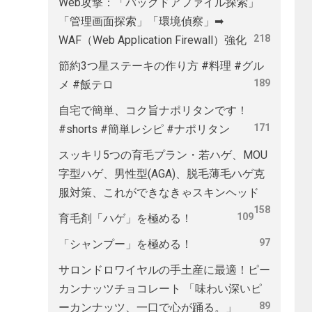
Web攻撃：「バックドアファイル探索」
「管理画面探索」「環境偵察」➡
218
WAF（Web Application Firewall）強化
節約3つ星ステーキの作り方 #料理 #グル
189
メ #飯テロ
自宅で簡単、コク旨ナポリタンです！
171
#shorts #簡単レシピ #ナポリタン
スッキリ5つの育毛プラン・若ハゲ、MOU
字型ハゲ、男性型(AGA)、脱毛薄毛ハゲ克
服対策、これができなきゃスキンヘッド
158
109
育毛剤「ハゲ」を極める！
97
「シャンプー」を極める！
サロンドロワイヤルの手土産に最適！ピー
カンナッツチョコレート 「味わい深いピ
89
ーカンナッツ、一口で心が踊る。」