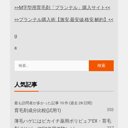
>>M字型用育毛剤「プランテル」購入サイト<<
>>プランテル購入術【激安,最安値,格安,解約】<<
g:
a:
人気記事
最も訪問者が多かった記事 10 件 (過去 28 日間)
303
育毛剤成分比較(試用1)
薄毛ハゲにはピカイチ薬用ポリピュアEX・育毛
237