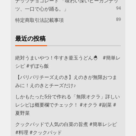
ナッツチョコレート 「味わい深いピーカンナッ
94
ツ、一口で心が踊る。」
89
特定商取引法記載事項
最近の投稿
絶対うまいやつ！牛すき釜玉うどん🐣 #簡単レ
シピ #ずぼら飯
【パリパリチーズえのき】えのきが無限おつま
みに！えのきとチーズだけ♪
しかもたった5分で作れる「無限オクラ」詳しい
レシピは概要欄でチェック！ #オクラ #副菜 #
夏野菜
クックパッドで人気の白菜の旨煮 #簡単レシピ
#料理 #クックパッド