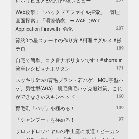
剤ポリピュアEX使用体験レビュー
Web攻撃：「バックドアファイル探索」「管理
画面探索」「環境偵察」➡ WAF（Web
207
Application Firewall）強化
節約3つ星ステーキの作り方 #料理 #グルメ #飯
189
テロ
自宅で簡単、コク旨ナポリタンです！#shorts #
171
簡単レシピ #ナポリタン
スッキリ5つの育毛プラン・若ハゲ、MOU字型ハ
ゲ、男性型(AGA)、脱毛薄毛ハゲ克服対策、これ
160
ができなきゃスキンヘッド
109
育毛剤「ハゲ」を極める！
97
「シャンプー」を極める！
サロンドロワイヤルの手土産に最適！ピーカン