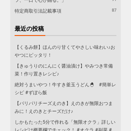
ツ、一口で心が踊る。」
87
特定商取引法記載事項
最近の投稿
【くるみ餅】ほんのり甘くてやさしい味わい♪お
やつにピッタリ！
【きゅうりのにんにく醤油漬け】やみつき常備
菜！作り置きレシピ♪
絶対うまいやつ！牛すき釜玉うどん🐣 #簡単レ
シピ #ずぼら飯
【パリパリチーズえのき】えのきが無限おつま
みに！えのきとチーズだけ♪
しかもたった5分で作れる「無限オクラ」詳しい
レシピは概要欄でチェック！ #オクラ #副菜 #