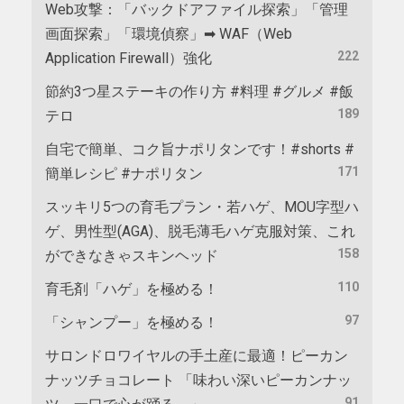
Web攻撃：「バックドアファイル探索」「管理
画面探索」「環境偵察」➡ WAF（Web
222
Application Firewall）強化
節約3つ星ステーキの作り方 #料理 #グルメ #飯
189
テロ
自宅で簡単、コク旨ナポリタンです！#shorts #
171
簡単レシピ #ナポリタン
スッキリ5つの育毛プラン・若ハゲ、MOU字型ハ
ゲ、男性型(AGA)、脱毛薄毛ハゲ克服対策、これ
158
ができなきゃスキンヘッド
110
育毛剤「ハゲ」を極める！
97
「シャンプー」を極める！
サロンドロワイヤルの手土産に最適！ピーカン
ナッツチョコレート 「味わい深いピーカンナッ
91