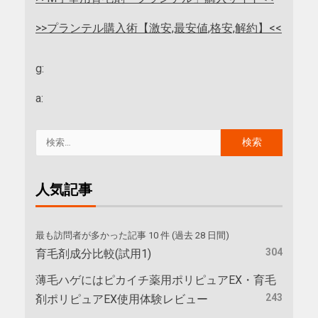
>>プランテル購入術【激安,最安値,格安,解約】<<
g:
a:
人気記事
最も訪問者が多かった記事 10 件 (過去 28 日間)
304
育毛剤成分比較(試用1)
薄毛ハゲにはピカイチ薬用ポリピュアEX・育毛
243
剤ポリピュアEX使用体験レビュー