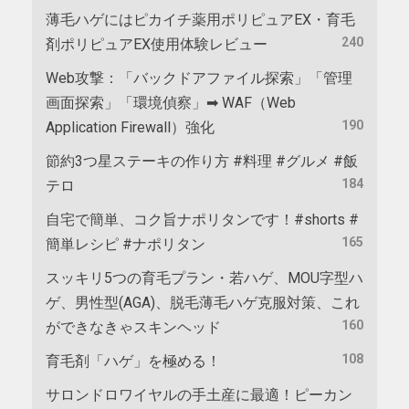
薄毛ハゲにはピカイチ薬用ポリピュアEX・育毛
240
剤ポリピュアEX使用体験レビュー
Web攻撃：「バックドアファイル探索」「管理
画面探索」「環境偵察」➡ WAF（Web
190
Application Firewall）強化
節約3つ星ステーキの作り方 #料理 #グルメ #飯
184
テロ
自宅で簡単、コク旨ナポリタンです！#shorts #
165
簡単レシピ #ナポリタン
スッキリ5つの育毛プラン・若ハゲ、MOU字型ハ
ゲ、男性型(AGA)、脱毛薄毛ハゲ克服対策、これ
160
ができなきゃスキンヘッド
108
育毛剤「ハゲ」を極める！
サロンドロワイヤルの手土産に最適！ピーカン