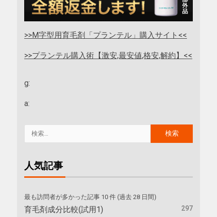
>>M字型用育毛剤「プランテル」購入サイト<<
>>プランテル購入術【激安,最安値,格安,解約】<<
g:
a:
人気記事
最も訪問者が多かった記事 10 件 (過去 28 日間)
297
育毛剤成分比較(試用1)