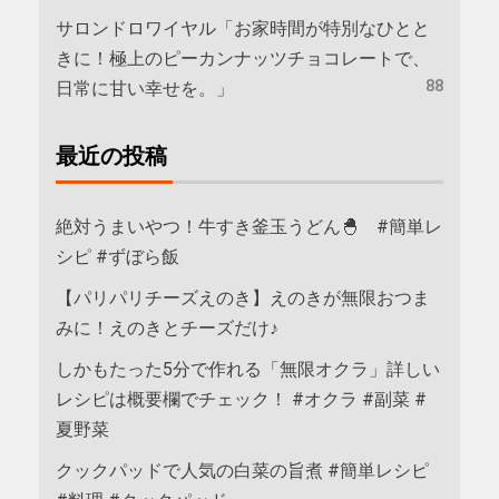
サロンドロワイヤル「お家時間が特別なひとと
きに！極上のピーカンナッツチョコレートで、
88
日常に甘い幸せを。」
最近の投稿
絶対うまいやつ！牛すき釜玉うどん🐣 #簡単レ
シピ #ずぼら飯
【パリパリチーズえのき】えのきが無限おつま
みに！えのきとチーズだけ♪
しかもたった5分で作れる「無限オクラ」詳しい
レシピは概要欄でチェック！ #オクラ #副菜 #
夏野菜
クックパッドで人気の白菜の旨煮 #簡単レシピ