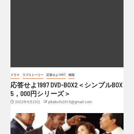
ドラマ
ラブストーリー
応答せよ1997
韓国
応答せよ1997 DVD-BOX2＜シンプルBOX
5，000円シリーズ＞
2022年9月23日
pikakichi2015@gmail.com