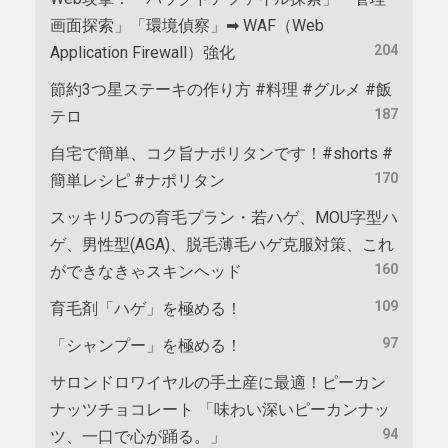
画面探索」「環境偵察」➡ WAF（Web
204
Application Firewall）強化
節約3つ星ステーキの作り方 #料理 #グルメ #飯
187
テロ
自宅で簡単、コク旨ナポリタンです！#shorts #
170
簡単レシピ #ナポリタン
スッキリ5つの育毛プラン・若ハゲ、MOU字型ハ
ゲ、男性型(AGA)、脱毛薄毛ハゲ克服対策、これ
160
ができなきゃスキンヘッド
109
育毛剤「ハゲ」を極める！
97
「シャンプー」を極める！
サロンドロワイヤルの手土産に最適！ピーカン
ナッツチョコレート 「味わい深いピーカンナッ
94
ツ、一口で心が踊る。」