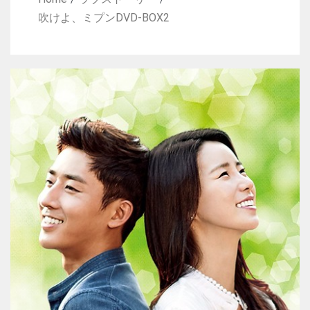
吹けよ、ミプンDVD-BOX2