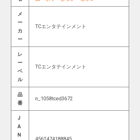
メ
ー
TCエンタテインメント
カ
ー
レ
ー
TCエンタテインメント
ベ
ル
品
n_1058tced3672
番
J
A
N
4562474188845