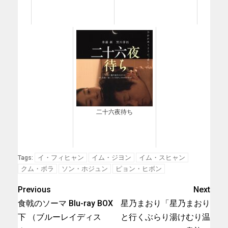
二十六夜待ち
イ・フィヒャン
イム・ジヨン
イム・スヒャン
Tags:
クム・ボラ
ソン・ホジュン
ピョン・ヒボン
Previous
Next
食戟のソーマ Blu-ray BOX
星乃まおり「星乃まおり
下 （ブルーレイディス
と行くぶらり湯けむり温