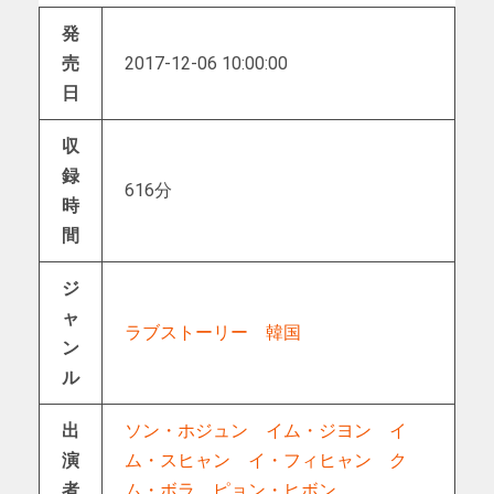
発
売
2017-12-06 10:00:00
日
収
録
616分
時
間
ジ
ャ
ラブストーリー
韓国
ン
ル
出
ソン・ホジュン
イム・ジヨン
イ
演
ム・スヒャン
イ・フィヒャン
ク
者
ム・ボラ
ピョン・ヒボン