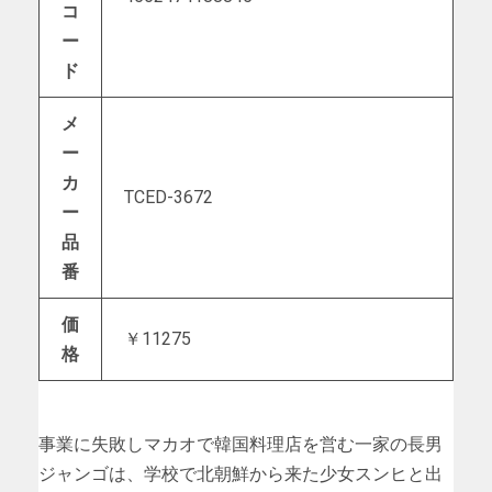
コ
ー
ド
メ
ー
カ
TCED-3672
ー
品
番
価
￥11275
格
事業に失敗しマカオで韓国料理店を営む一家の長男
ジャンゴは、学校で北朝鮮から来た少女スンヒと出