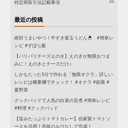
94
特定商取引法記載事項
最近の投稿
絶対うまいやつ！牛すき釜玉うどん🐣 #簡単レ
シピ #ずぼら飯
【パリパリチーズえのき】えのきが無限おつま
みに！えのきとチーズだけ♪
しかもたった5分で作れる「無限オクラ」詳しい
レシピは概要欄でチェック！ #オクラ #副菜 #
夏野菜
クックパッドで人気の白菜の旨煮 #簡単レシピ
#料理 #クックパッド
【旨みたっぷりトマトカレー】自家製トマトソ
ースを活用！市販のルウなしで完成！