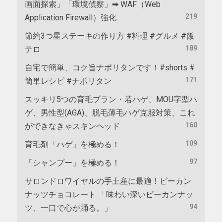
画面探索」「環境偵察」➡ WAF（Web
219
Application Firewall）強化
節約3つ星ステーキの作り方 #料理 #グルメ #飯
189
テロ
自宅で簡単、コク旨ナポリタンです！#shorts #
171
簡単レシピ #ナポリタン
スッキリ5つの育毛プラン・若ハゲ、MOU字型ハ
ゲ、男性型(AGA)、脱毛薄毛ハゲ克服対策、これ
160
ができなきゃスキンヘッド
109
育毛剤「ハゲ」を極める！
97
「シャンプー」を極める！
サロンドロワイヤルの手土産に最適！ピーカン
ナッツチョコレート 「味わい深いピーカンナッ
94
ツ、一口で心が踊る。」