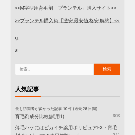
>>M字型用育毛剤「プランテル」購入サイト<<
>>プランテル購入術【激安,最安値,格安,解約】<<
g:
a:
人気記事
最も訪問者が多かった記事 10 件 (過去 28 日間)
303
育毛剤成分比較(試用1)
薄毛ハゲにはピカイチ薬用ポリピュアEX・育毛
241