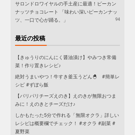
サロンドロワイヤルの手土産に最適！ピーカン
ナッツチョコレート 「味わい深いピーカンナッ
94
ツ、一口で心が踊る。」
最近の投稿
【きゅうりのにんにく醤油漬け】やみつき常備
菜！作り置きレシピ♪
絶対うまいやつ！牛すき釜玉うどん🐣 #簡単レ
シピ #ずぼら飯
【パリパリチーズえのき】えのきが無限おつま
みに！えのきとチーズだけ♪
しかもたった5分で作れる「無限オクラ」詳しい
レシピは概要欄でチェック！ #オクラ #副菜 #
夏野菜