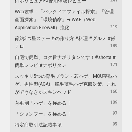
剤ポリピュアEX使用体験レビュー
Web攻撃：「バックドアファイル探索」「管理
画面探索」「環境偵察」➡ WAF（Web
219
Application Firewall）強化
節約3つ星ステーキの作り方 #料理 #グルメ #飯
189
テロ
自宅で簡単、コク旨ナポリタンです！#shorts #
171
簡単レシピ #ナポリタン
スッキリ5つの育毛プラン・若ハゲ、MOU字型ハ
ゲ、男性型(AGA)、脱毛薄毛ハゲ克服対策、これ
160
ができなきゃスキンヘッド
109
育毛剤「ハゲ」を極める！
97
「シャンプー」を極める！
95
特定商取引法記載事項