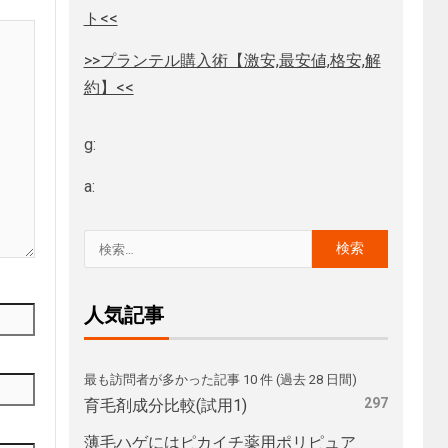
ト<<
>>プランテル購入術【激安,最安値,格安,解
約】<<
g:
a:
人気記事
最も訪問者が多かった記事 10 件 (過去 28 日間)
297
育毛剤成分比較(試用1)
薄毛ハゲにはピカイチ薬用ポリピュア