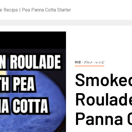
Recipe | Pea Panna Cotta Starter
料理・グルメ・レシピ
Smoke
Roulade
Panna C