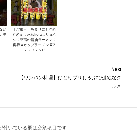
ない
【ご報告】あまりにも売れ
ンテ
すぎました#shorts #リュウ
ジ #至高の醤油ラーメン #
再販 #カップラーメン #ア
レンジレシピ
Next
h
【ワンパン料理】ひとりブリしゃぶで孤独なグ
ルメ
が付いている欄は必須項目です