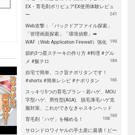
EX・育毛剤ポリピュアEX使用体験レビュ
241
ー
Web攻撃：「バックドアファイル探索」
「管理画面探索」「環境偵察」➡
190
WAF（Web Application Firewall）強化
節約3つ星ステーキの作り方 #料理 #グル
184
メ #飯テロ
自宅で簡単、コク旨ナポリタンです！
165
#shorts #簡単レシピ #ナポリタン
スッキリ5つの育毛プラン・若ハゲ、MOU
字型ハゲ、男性型(AGA)、脱毛薄毛ハゲ克
服対策、これができなきゃスキンヘッド
160
108
育毛剤「ハゲ」を極める！
サロンドロワイヤルの手土産に最適！ピー