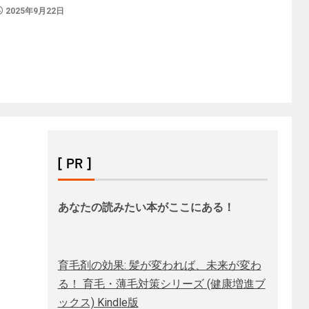
2025年9月22日
[ PR ]
あなたの読みたい本がここにある！
育毛剤の効果: 髪が変われば、未来が変わ
る！ 育毛・薄毛対策シリーズ (健康増進ブ
ックス) Kindle版