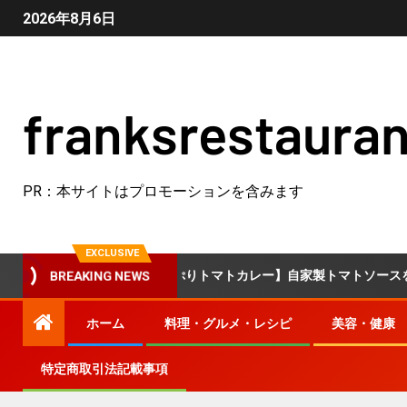
2026年8月6日
franksrestauran
PR：本サイトはプロモーションを含みます
EXCLUSIVE
【旨みたっぷりトマトカレー】自家製トマトソースを活用！市販
BREAKING NEWS
ホーム
料理・グルメ・レシピ
美容・健康
特定商取引法記載事項