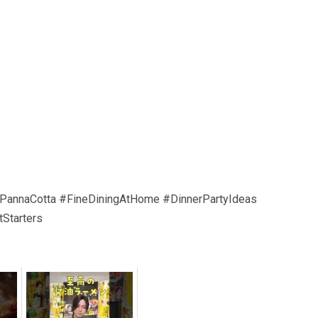
annaCotta #FineDiningAtHome #DinnerPartyIdeas
Starters