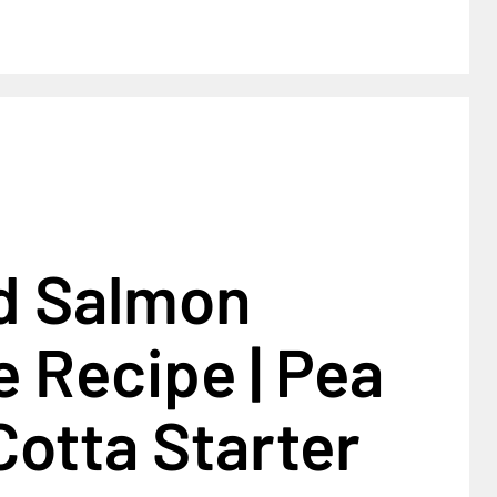
d Salmon
 Recipe | Pea
otta Starter