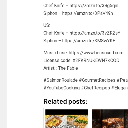
Chef Knife – https://amzn.to/38g5qnL
Siphon – https://amzn.to/3PaV49h
US:
Chef Knife – https://amzn.to/3vZR2sY
Siphon – https://amzn.to/3M8wYKE
Music I use: https://www.bensound.com
License code: X2FKRNUKEWN7KCOD
Artist: : The Fable
#SalmonRoulade #GourmetRecipes #PeaP
#YouTubeCooking #ChefRecipes #Elegant
Related posts: