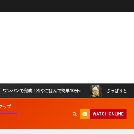
完成！冷やごはんで簡単10分♪
さっぱりと食べられる！肉
マップ
WATCH ONLINE