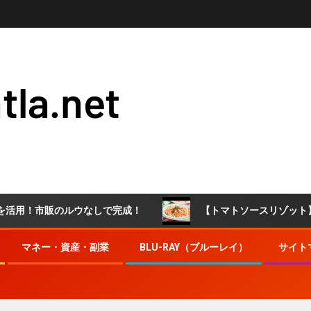
tla.net
のルウなしで完成！
【トマトソースリゾット】ワンパンで
マネー・資産・副業
BLU-RAY（ブルーレイ）
サイト