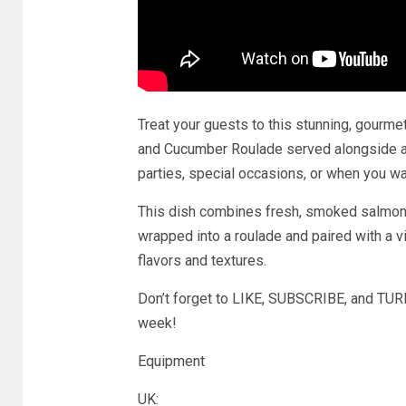
Treat your guests to this stunning, gourmet
and Cucumber Roulade served alongside a 
parties, special occasions, or when you wa
This dish combines fresh, smoked salmon,
wrapped into a roulade and paired with a v
flavors and textures.
Don’t forget to LIKE, SUBSCRIBE, and TU
week!
Equipment
UK: