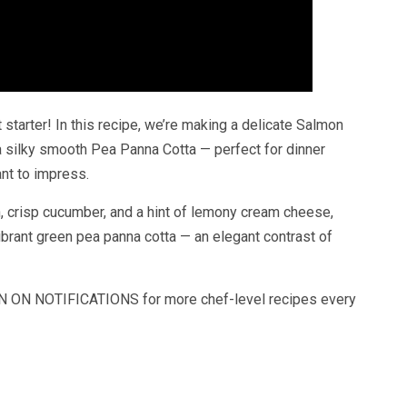
 starter! In this recipe, we’re making a delicate Salmon
silky smooth Pea Panna Cotta — perfect for dinner
nt to impress.
 crisp cucumber, and a hint of lemony cream cheese,
ibrant green pea panna cotta — an elegant contrast of
RN ON NOTIFICATIONS for more chef-level recipes every