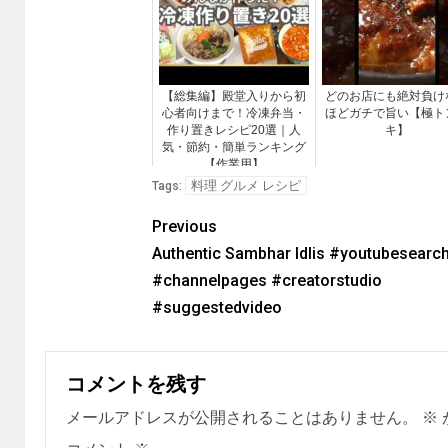
【総集編】殿堂入りから初
どのお店にも絶対負け
心者向けまで！冷凍弁当・
ほどガチで旨い【極ト
作り置きレシピ20選｜人
キ】
気・節約・簡単ランキング
【作業用】
料理 グルメ レシピ
Tags:
Previous
Authentic Sambhar Idlis #youtubesearc
#channelpages #creatorstudio
#suggestedvideo
コメントを残す
メールアドレスが公開されることはありません。
※