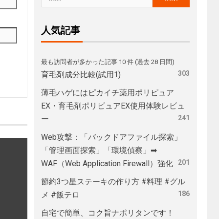
人気記事
最も訪問者が多かった記事 10 件 (過去 28 日間)
303
育毛剤成分比較(試用1)
薄毛ハゲにはピカイチ薬用ポリピュア
EX・育毛剤ポリピュアEX使用体験レビュ
241
ー
Web攻撃：「バックドアファイル探索」
「管理画面探索」「環境偵察」➡
201
WAF（Web Application Firewall）強化
節約3つ星ステーキの作り方 #料理 #グル
186
メ #飯テロ
自宅で簡単、コク旨ナポリタンです！