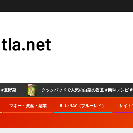
tla.net
菜
クックパッドで人気の白菜の旨煮 #簡単レシピ #料理 #
マネー・資産・副業
BLU-RAY（ブルーレイ）
サイト