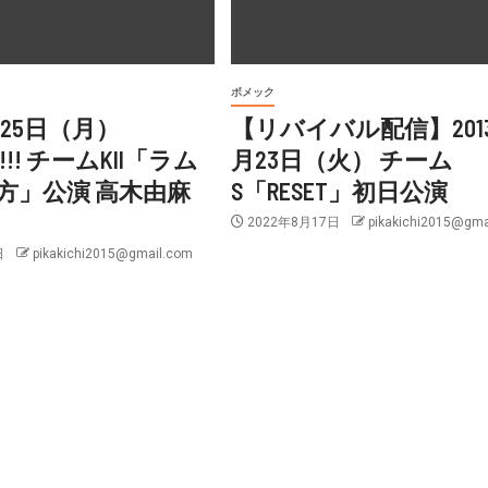
ボメック
月25日（月）
【リバイバル配信】201
k!!!!! チームKII「ラム
月23日（火） チーム
方」公演 高木由麻
S「RESET」初日公演
2022年8月17日
pikakichi2015@gma
日
pikakichi2015@gmail.com