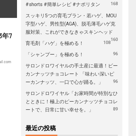
168
#shorts #簡単レシピ #ナポリタン
スッキリ5つの育毛プラン・若ハゲ、MOU
字型ハゲ、男性型(AGA)、脱毛薄毛ハゲ克
服対策、これができなきゃスキンヘッド
3年7
160
108
育毛剤「ハゲ」を極める！
96
「シャンプー」を極める！
il.com
サロンドロワイヤルの手土産に最適！ピー
カンナッツチョコレート 「味わい深いピ
96
ーカンナッツ、一口で心が踊る。」
サロンドロワイヤル「お家時間が特別なひ
とときに！極上のピーカンナッツチョコレ
89
ートで、日常に甘い幸せを。」
最近の投稿