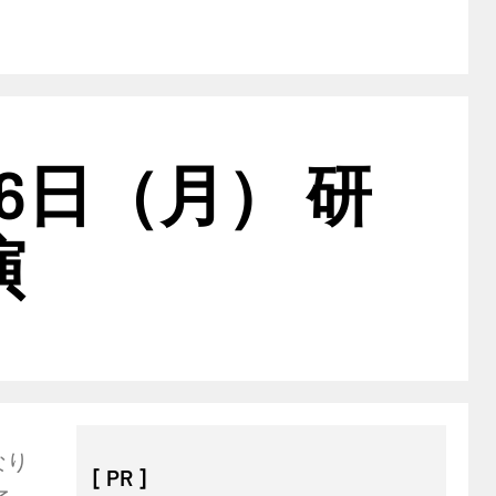
6日（月） 研
演
なり
[ PR ]