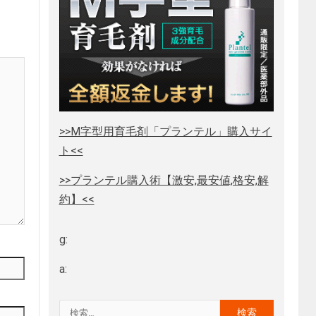
>>M字型用育毛剤「プランテル」購入サイ
ト<<
>>プランテル購入術【激安,最安値,格安,解
約】<<
g:
a: