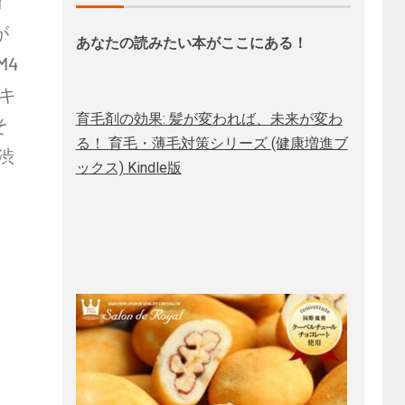
了
が
あなたの読みたい本がここにある！
M4
 キ
育毛剤の効果: 髪が変われば、未来が変わ
そ
る！ 育毛・薄毛対策シリーズ (健康増進ブ
ュ渋
ックス) Kindle版