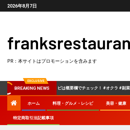
2026年8月7日
franksrestauran
PR：本サイトはプロモーションを含みます
EXCLUSIVE
限オクラ」詳しいレシピは概要欄でチェック！ #オクラ #副菜 #夏野
BREAKING NEWS
ホーム
料理・グルメ・レシピ
美容・健康
特定商取引法記載事項