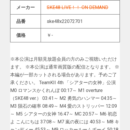
メーカー
SKE48 LIVE！！ ON DEMAND
品番
ske48x22072701
価格
￥-
※本公演は月額見放題会員の方のみご視聴いただけ
ます。 ※本公演は通常画質版の配信となります。 ※
本編が一部カットされる場合があります。予めご了
承ください。 TeamKII 4th 「シアターの女神」公演
M0 ロマンスかくれんぼ 00:17～ M1 overture
（SKE48 ver.） 03:41～ M2 勇気のハンマー 04:35～
M3 隕石の確率 08:49～ M4 愛のストリッパー 12:09
～ M5 シアターの女神 16:47～ MC 20:57～ M6 初恋
よ こんにちは 37:08～ M7 嵐の夜には 40:53～ M8 キ
ャンディー 45:53～ M9 ロッカールームボーイ 50:18