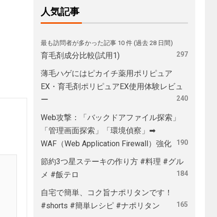
人気記事
最も訪問者が多かった記事 10 件 (過去 28 日間)
297
育毛剤成分比較(試用1)
薄毛ハゲにはピカイチ薬用ポリピュア
EX・育毛剤ポリピュアEX使用体験レビュ
240
ー
Web攻撃：「バックドアファイル探索」
「管理画面探索」「環境偵察」➡
190
WAF（Web Application Firewall）強化
節約3つ星ステーキの作り方 #料理 #グル
184
メ #飯テロ
自宅で簡単、コク旨ナポリタンです！
165
#shorts #簡単レシピ #ナポリタン