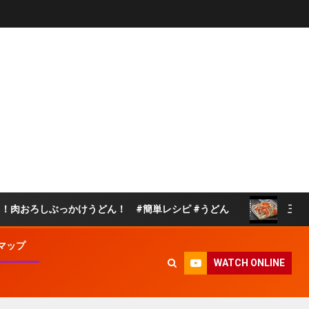
かけうどん！ #簡単レシピ #うどん
玉ねぎトマト漬け｜
マップ
WATCH ONLINE