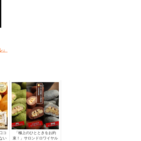
ル』
口コ
「極上のひとときをお約
ない
束！」サロンドロワイヤル