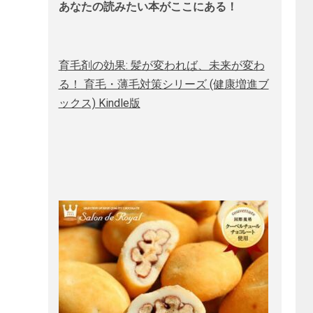
あなたの読みたい本がここにある！
育毛剤の効果: 髪が変われば、未来が変わ
る！ 育毛・薄毛対策シリーズ (健康増進ブ
ックス) Kindle版