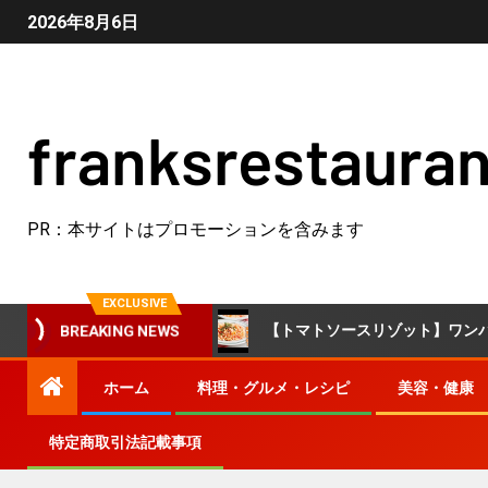
2026年8月6日
franksrestauran
PR：本サイトはプロモーションを含みます
EXCLUSIVE
しで完成！
【トマトソースリゾット】ワンパンで完成！冷や
BREAKING NEWS
ホーム
料理・グルメ・レシピ
美容・健康
特定商取引法記載事項