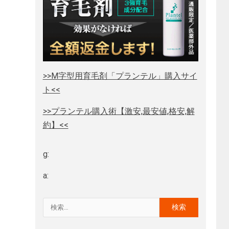
>>M字型用育毛剤「プランテル」購入サイ
ト<<
>>プランテル購入術【激安,最安値,格安,解
約】<<
g:
a: