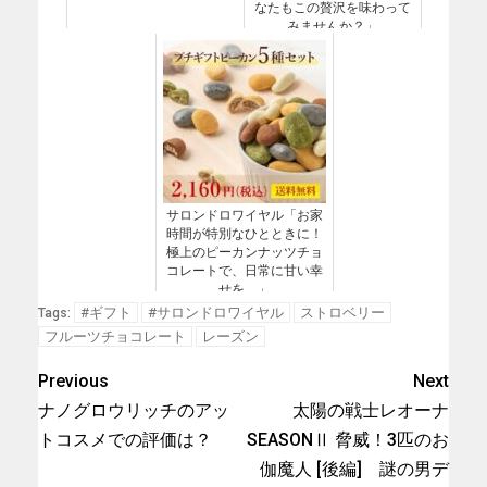
なたもこの贅沢を味わって
みませんか？」
サロンドロワイヤル「お家
時間が特別なひとときに！
極上のピーカンナッツチョ
コレートで、日常に甘い幸
せを。」
#ギフト
#サロンドロワイヤル
ストロベリー
Tags:
フルーツチョコレート
レーズン
Previous
Next
ナノグロウリッチのアッ
太陽の戦士レオーナ
トコスメでの評価は？
SEASONⅡ 脅威！3匹のお
伽魔人 [後編] 謎の男デ