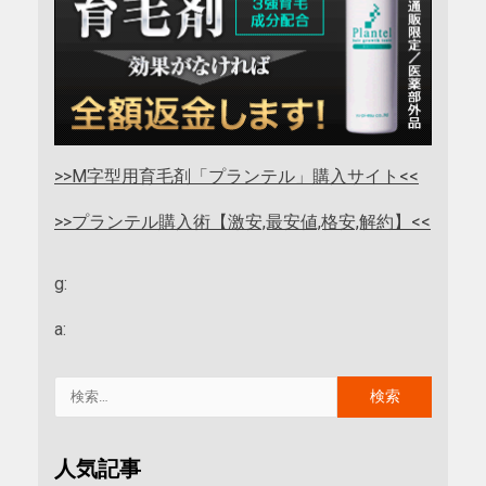
>>M字型用育毛剤「プランテル」購入サイト<<
>>プランテル購入術【激安,最安値,格安,解約】<<
g:
a:
人気記事