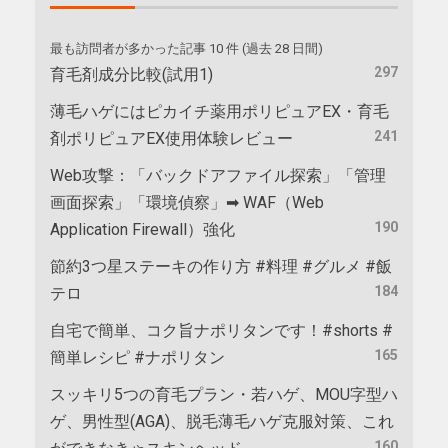
最も訪問者が多かった記事 10 件 (過去 28 日間)
297
育毛剤成分比較(試用1)
薄毛ハゲにはピカイチ薬用ポリピュアEX・育毛
241
剤ポリピュアEX使用体験レビュー
Web攻撃：「バックドアファイル探索」「管理
画面探索」「環境偵察」➡ WAF（Web
190
Application Firewall）強化
節約3つ星ステーキの作り方 #料理 #グルメ #飯
184
テロ
自宅で簡単、コク旨ナポリタンです！#shorts #
165
簡単レシピ #ナポリタン
スッキリ5つの育毛プラン・若ハゲ、MOU字型ハ
ゲ、男性型(AGA)、脱毛薄毛ハゲ克服対策、これ
160