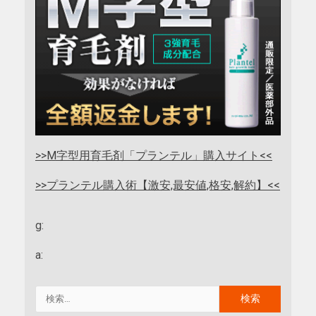
>>M字型用育毛剤「プランテル」購入サイト<<
>>プランテル購入術【激安,最安値,格安,解約】<<
g:
a: