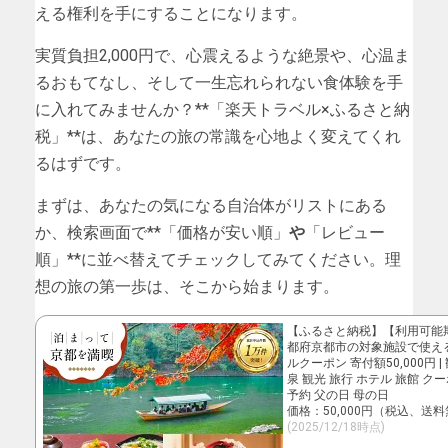
える権利を手にすることになります。
実質負担2,000円で、心震えるような絶景や、心温ま
るおもてなし、そして一生忘れられない食体験を手
に入れてみませんか？**「楽天トラベル×ふるさと納
税」**は、あなたの旅の常識を心地よく変えてくれ
るはずです。
まずは、あなたの気になる自治体がリストにある
か、検索画面で**「価格が安い順」
や
「レビュー
順」**に並べ替えてチェックしてみてください。理
想の旅の第一歩は、そこから始まります。
【ふるさと納税】【利用可能
都府京都市の対象施設で使え
ルクーポン 寄付額50,000円 
泉 観光 旅行 ホテル 旅館 ク
予約 父の日 母の日
価格：50,000円（税込、送料
(2025/12/18時点)