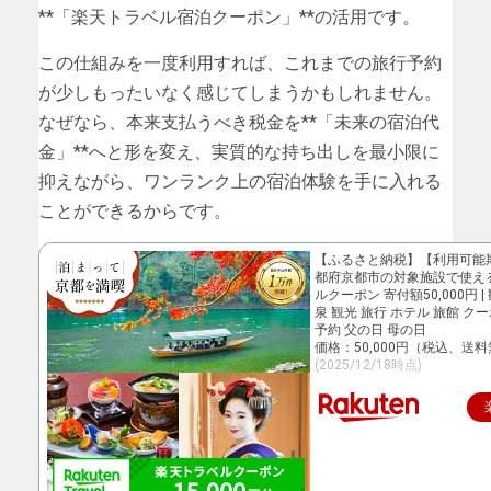
**「楽天トラベル宿泊クーポン」**の活用です。
この仕組みを一度利用すれば、これまでの旅行予約
が少しもったいなく感じてしまうかもしれません。
なぜなら、本来支払うべき税金を**「未来の宿泊代
金」**へと形を変え、実質的な持ち出しを最小限に
抑えながら、ワンランク上の宿泊体験を手に入れる
ことができるからです。
【ふるさと納税】【利用可能
都府京都市の対象施設で使え
ルクーポン 寄付額50,000円 
泉 観光 旅行 ホテル 旅館 ク
予約 父の日 母の日
価格：50,000円（税込、送料
(2025/12/18時点)