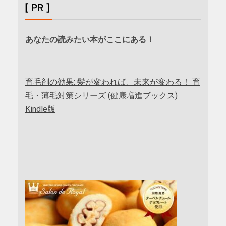
[ PR ]
あなたの読みたい本がここにある！
育毛剤の効果: 髪が変われば、未来が変わる！ 育
毛・薄毛対策シリーズ (健康増進ブックス)
Kindle版