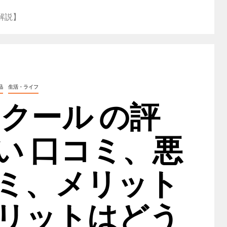
解説】
品
生活・ライフ
 クール の評
い 口コミ、悪
ミ、メリット
リットはどう