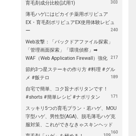
303
育毛剤成分比較(試用1)
薄毛ハゲにはピカイチ薬用ポリピュア
EX・育毛剤ポリピュアEX使用体験レビュ
240
ー
Web攻撃：「バックドアファイル探索」
「管理画面探索」「環境偵察」➡
217
WAF（Web Application Firewall）強化
節約3つ星ステーキの作り方 #料理 #グル
189
メ #飯テロ
自宅で簡単、コク旨ナポリタンです！
171
#shorts #簡単レシピ #ナポリタン
スッキリ5つの育毛プラン・若ハゲ、MOU
字型ハゲ、男性型(AGA)、脱毛薄毛ハゲ克
服対策、これができなきゃスキンヘッド
160
109
育毛剤「ハゲ」を極める！