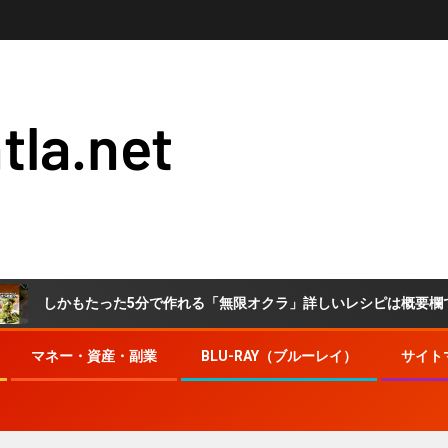
tla.net
かもたった5分で作れる「無限オクラ」詳しいレシピは概要欄でチェック！ 
マネー・資産・副業
BLU-RAY（ブルーレイ）
サイト