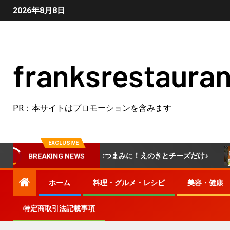
2026年8月8日
franksrestauran
PR：本サイトはプロモーションを含みます
EXCLUSIVE
のき】えのきが無限おつまみに！えのきとチーズだけ♪
し
BREAKING NEWS
ホーム
料理・グルメ・レシピ
美容・健康
特定商取引法記載事項