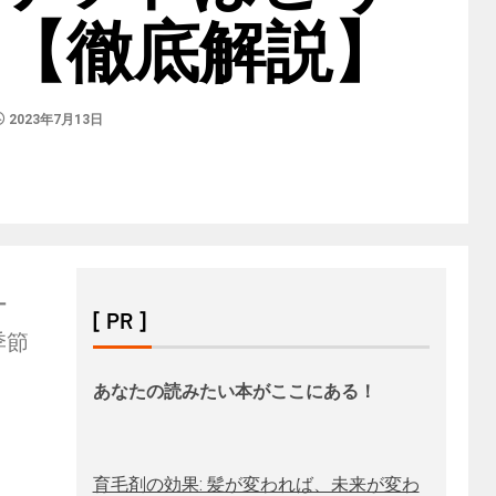
 【徹底解説】
2023年7月13日
ー
[ PR ]
季節
あなたの読みたい本がここにある！
育毛剤の効果: 髪が変われば、未来が変わ