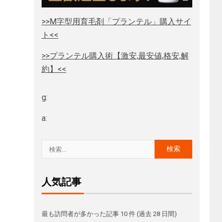
>>M字型用育毛剤「プランテル」購入サイ
ト<<
>>プランテル購入術【激安,最安値,格安,解
約】<<
g:
a:
人気記事
最も訪問者が多かった記事 10 件 (過去 28 日間)