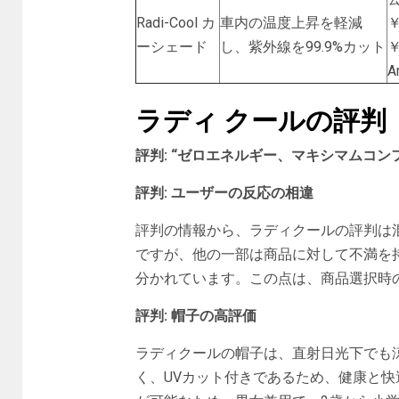
Radi-Cool カ
車内の温度上昇を軽減
￥
ーシェード
し、紫外線を99.9%カット
￥
A
ラディ クールの評判
評判: “ゼロエネルギー、マキシマムコン
評判: ユーザーの反応の相違
評判の情報から、ラディクールの評判は
ですが、他の一部は商品に対して不満を
分かれています。この点は、商品選択時
評判: 帽子の高評価
ラディクールの帽子は、直射日光下でも
く、UVカット付きであるため、健康と