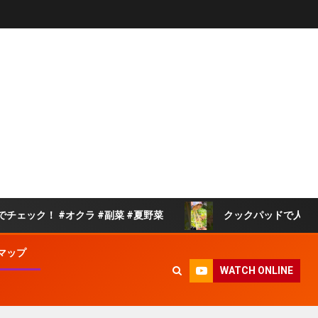
#オクラ #副菜 #夏野菜
クックパッドで人気の白菜の旨煮
マップ
WATCH ONLINE