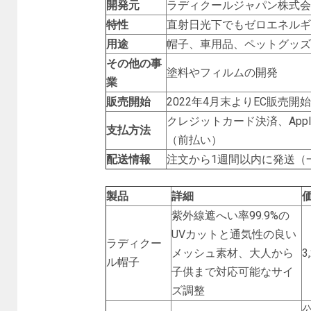
開発元
ラディクールジャパン株式会
特性
直射日光下でもゼロエネルギ
用途
帽子、車用品、ペットグッズ
その他の事
塗料やフィルムの開発
業
販売開始
2022年4月末よりEC販売開始
クレジットカード決済、Apple 
支払方法
（前払い）
配送情報
注文から1週間以内に発送（
製品
詳細
紫外線遮へい率99.9%の
UVカットと通気性の良い
ラディクー
メッシュ素材、大人から
3
ル帽子
子供まで対応可能なサイ
ズ調整