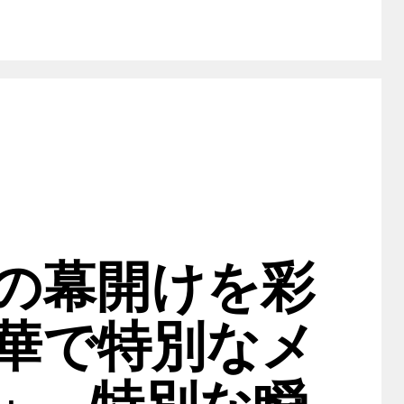
の幕開けを彩
華で特別なメ
」— 特別な瞬