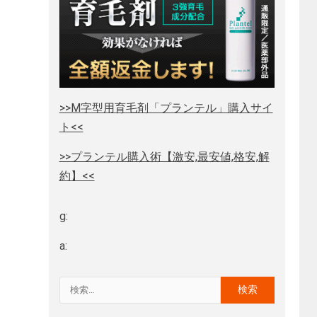
>>M字型用育毛剤「プランテル」購入サイ
ト<<
>>プランテル購入術【激安,最安値,格安,解
約】<<
g:
a: