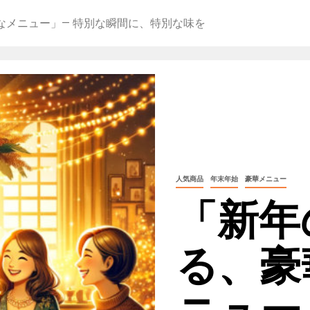
なメニュー」— 特別な瞬間に、特別な味を
人気商品
年末年始
豪華メニュー
「新年
る、豪
ニュー