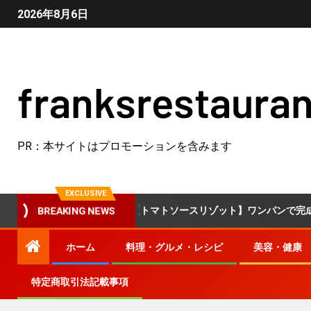
2026年8月6日
franksrestauran
PR：本サイトはプロモーションを含みます
EXCLUSIVE
！
【トマトソースリゾット】ワンパンで完成！冷やごはんで
BREAKING NEWS
ホーム
料理・グルメ・レシピ
美容・健康
特定商取引法記載事項