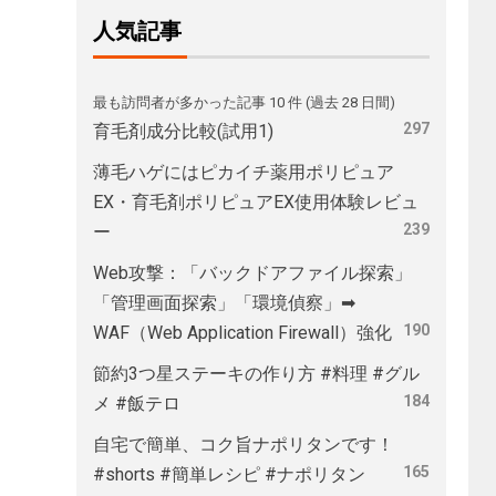
人気記事
最も訪問者が多かった記事 10 件 (過去 28 日間)
297
育毛剤成分比較(試用1)
薄毛ハゲにはピカイチ薬用ポリピュア
EX・育毛剤ポリピュアEX使用体験レビュ
239
ー
Web攻撃：「バックドアファイル探索」
「管理画面探索」「環境偵察」➡
190
WAF（Web Application Firewall）強化
節約3つ星ステーキの作り方 #料理 #グル
184
メ #飯テロ
自宅で簡単、コク旨ナポリタンです！
165
#shorts #簡単レシピ #ナポリタン