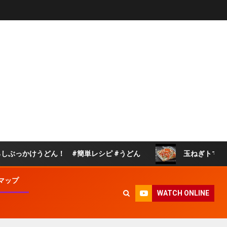
ん！ #簡単レシピ #うどん
玉ねぎトマト漬け｜切って
マップ
WATCH ONLINE