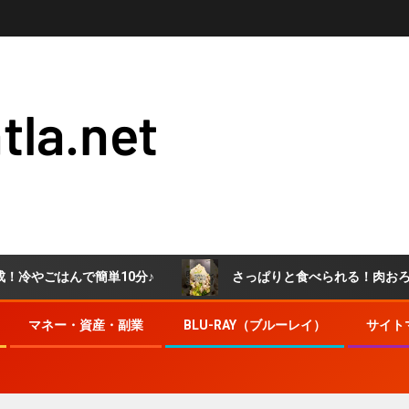
tla.net
簡単10分♪
さっぱりと食べられる！肉おろしぶっかけうど
マネー・資産・副業
BLU-RAY（ブルーレイ）
サイト