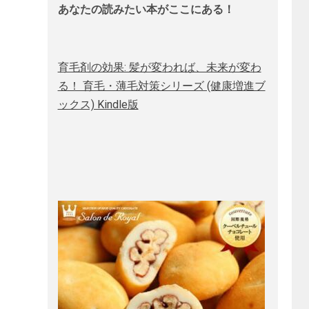
あなたの読みたい本がここにある！
育毛剤の効果: 髪が変われば、未来が変わ
る！ 育毛・薄毛対策シリーズ (健康増進ブ
ックス) Kindle版