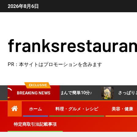
2026年8月6日
franksrestauran
PR：本サイトはプロモーションを含みます
EXCLUSIVE
完成！冷やごはんで簡単10分♪
さっぱりと食べられる！肉
BREAKING NEWS
ホーム
料理・グルメ・レシピ
美容・健康
特定商取引法記載事項