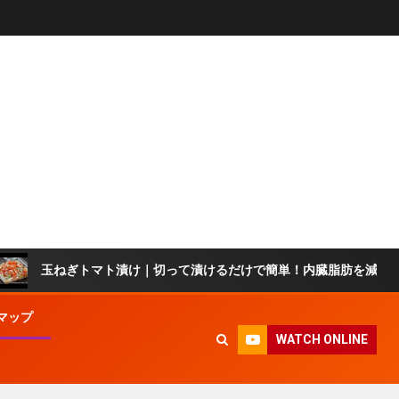
マト漬け｜切って漬けるだけで簡単！内臓脂肪を減らして血液サラサラ
マップ
WATCH ONLINE