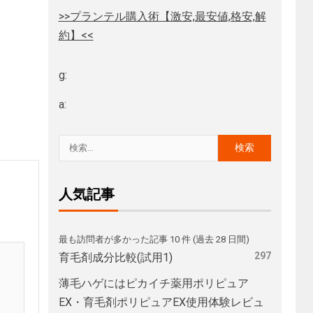
>>プランテル購入術【激安,最安値,格安,解
約】<<
g:
a:
人気記事
最も訪問者が多かった記事 10 件 (過去 28 日間)
297
育毛剤成分比較(試用1)
薄毛ハゲにはピカイチ薬用ポリピュア
EX・育毛剤ポリピュアEX使用体験レビュ