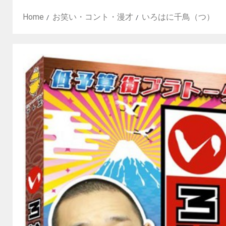
Home
お笑い・コント・漫才
いろはに千鳥（つ）