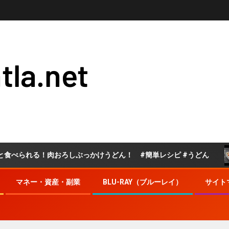
tla.net
おろしぶっかけうどん！ #簡単レシピ #うどん
玉ねぎト
マネー・資産・副業
BLU-RAY（ブルーレイ）
サイト