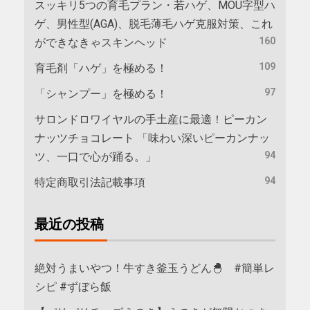
スッキリ5つの育毛プラン・若ハゲ、MOU字型ハ
ゲ、男性型(AGA)、脱毛薄毛ハゲ克服対策、これ
160
ができなきゃスキンヘッド
109
育毛剤「ハゲ」を極める！
97
「シャンプー」を極める！
サロンドロワイヤルの手土産に最適！ピーカン
ナッツチョコレート 「味わい深いピーカンナッ
94
ツ、一口で心が踊る。」
94
特定商取引法記載事項
最近の投稿
絶対うまいやつ！牛すき釜玉うどん🐣 #簡単レ
シピ #ずぼら飯