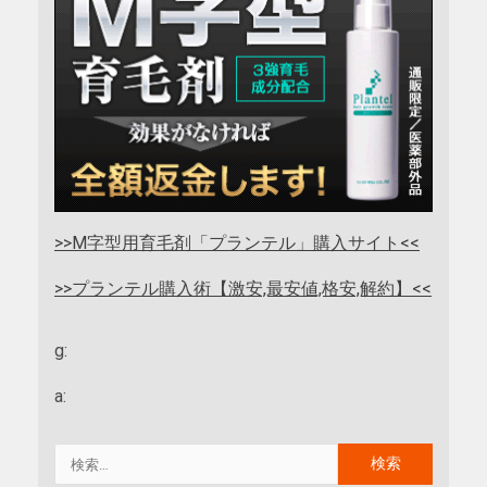
>>M字型用育毛剤「プランテル」購入サイト<<
>>プランテル購入術【激安,最安値,格安,解約】<<
g:
a: