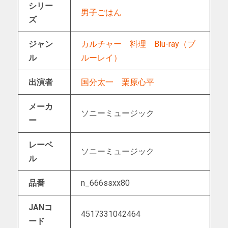
シリー
男子ごはん
ズ
ジャン
カルチャー
料理
Blu-ray（ブ
ル
ルーレイ）
出演者
国分太一
栗原心平
メーカ
ソニーミュージック
ー
レーベ
ソニーミュージック
ル
品番
n_666ssxx80
JANコ
4517331042464
ード