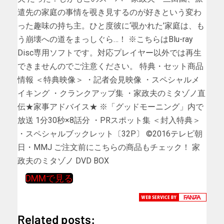
遣先の家庭の事情を覗き見するのが好きという変わ
った趣味の持ち主。ひと度彼に‘覗かれた’家庭は、も
う崩壊への道をまっしぐら…！ ※こちらはBlu-ray
Disc専用ソフトです。対応プレイヤー以外では再生
できませんのでご注意ください。 特典・セット商品
情報 ＜特典映像＞ ・記者会見映像 ・スペシャルメ
イキング ・クランクアップ集 ・家政夫のミタゾノ直
伝★家事アドバイス★ ※「グッドモーニング」内で
放送 1分30秒×8話分 ・PRスポット集 ＜封入特典＞
・スペシャルブックレット〔32P〕 ©2016テレビ朝
日・MMJ ご注文前にこちらの商品もチェック！ 家
政夫のミタゾノ DVD BOX
DMMで見る
Related posts: