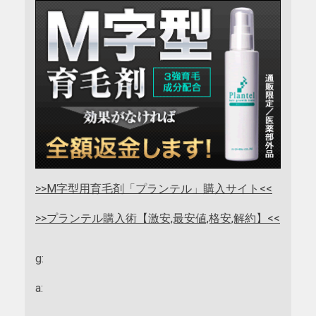
>>M字型用育毛剤「プランテル」購入サイト<<
>>プランテル購入術【激安,最安値,格安,解約】<<
g:
a: