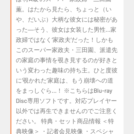
薫。はたから見たら、ちょっと（い
や、だいぶ）大柄な彼女には秘密があ
った―そう、彼女は女装した男性…家
政婦ではなく‘家政夫’だった！しかも
このスーパー家政夫・三田園、派遣先
の家庭の事情を覗き見するのが好きと
いう変わった趣味の持ち主。ひと度彼
に‘覗かれた’家庭は、もう崩壊への道
をまっしぐら…！ ※こちらはBlu-ray
Disc専用ソフトです。対応プレイヤー
以外では再生できませんのでご注意く
ださい。 特典・セット商品情報 ＜特
典映像＞ ・記者会見映像 ・スペシャ