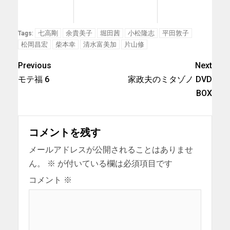
七高剛
余貴美子
堀田茜
小松隆志
平田敦子
Tags:
松岡昌宏
柴本幸
清水富美加
片山修
Previous
Next
モテ福 6
家政夫のミタゾノ DVD
BOX
コメントを残す
メールアドレスが公開されることはありませ
ん。
※
が付いている欄は必須項目です
コメント
※