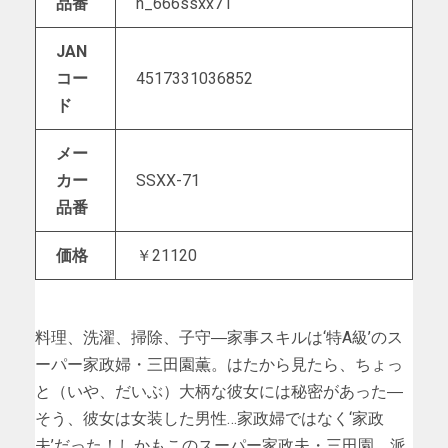
品番
n_666ssxx71
JAN
コー
4517331036852
ド
メー
カー
SSXX-71
品番
価格
￥21120
料理、洗濯、掃除、子守―家事スキルは‘特A級’のス
ーパー家政婦・三田園薫。はたから見たら、ちょっ
と（いや、だいぶ）大柄な彼女には秘密があった―
そう、彼女は女装した男性…家政婦ではなく‘家政
夫’だった！しかもこのスーパー家政夫・三田園、派