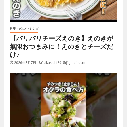
料理・グルメ・レシピ
【パリパリチーズえのき】えのきが
無限おつまみに！えのきとチーズだ
け♪
2026年8月7日
pikakichi2015@gmail.com