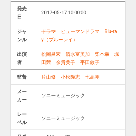
発売
2017-05-17 10:00:00
日
ジャ
ドラマ
ヒューマンドラマ
Blu-ra
ンル
y（ブルーレイ）
出演
松岡昌宏
清水富美加
柴本幸
堀
者
田茜
余貴美子
平田敦子
監督
片山修
小松隆志
七高剛
メー
ソニーミュージック
カー
レー
ソニーミュージック
ベル