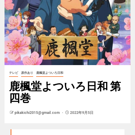
テレビ
原作あり
鹿楓堂よついろ日和
鹿楓堂よついろ日和 第
四巻
pikakichi2015@gmail.com
2022年9月5日