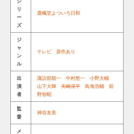
シ
リ
鹿楓堂よついろ日和
ー
ズ
ジ
ャ
テレビ
原作あり
ン
ル
出
諏訪部順一
中村悠一
小野大輔
演
山下大輝
天崎滉平
鳥海浩輔
前
者
野智昭
監
神谷友美
督
メ