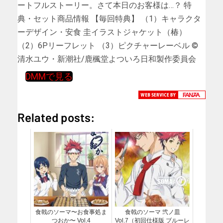
ートフルストーリー。さて本日のお客様は…？ 特
典・セット商品情報 【毎回特典】 （1）キャラクタ
ーデザイン・安食 圭イラストジャケット（椿）
（2）6Pリーフレット （3）ピクチャーレーベル ©
清水ユウ・新潮社/鹿楓堂よついろ日和製作委員会
DMMで見る
Related posts:
食戟のソーマ〜お食事処ま
食戟のソーマ 弐ノ皿
つおか〜 Vol.4
Vol.7（初回仕様版 ブルーレ