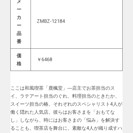
メ
ー
カ
ZMBZ-12184
ー
品
番
価
￥6468
格
ここは和風喫茶「鹿楓堂」―店主でお茶担当のス
イ、ラテアート担当のぐれ、料理担当のときたか、
スイーツ担当の椿。それぞれのスペシャリスト4人が
働く隠れた人気店。彼らはお客さまを「おもてな
し」しながら、時にはお客さまの「悩み」を解決す
ることも。喫茶店を舞台に、素敵な4人が織り成すハ