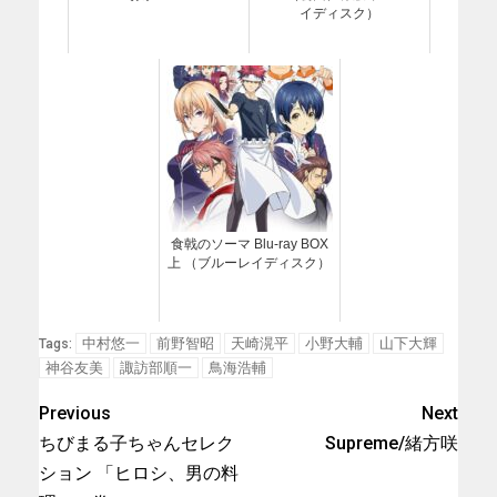
イディスク）
食戟のソーマ Blu-ray BOX
上 （ブルーレイディスク）
中村悠一
前野智昭
天崎滉平
小野大輔
山下大輝
Tags:
神谷友美
諏訪部順一
鳥海浩輔
Previous
Next
ちびまる子ちゃんセレク
Supreme/緒方咲
ション 「ヒロシ、男の料