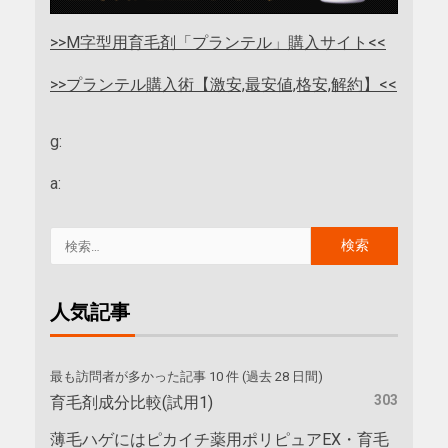
>>M字型用育毛剤「プランテル」購入サイト<<
>>プランテル購入術【激安,最安値,格安,解約】<<
g:
a:
人気記事
最も訪問者が多かった記事 10 件 (過去 28 日間)
303
育毛剤成分比較(試用1)
薄毛ハゲにはピカイチ薬用ポリピュアEX・育毛