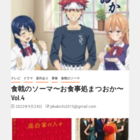
テレビ
ドラマ
原作あり
青春
食戟のソーマ
食戟のソーマ〜お食事処まつおか〜
Vol.4
2022年9月24日
pikakichi2015@gmail.com