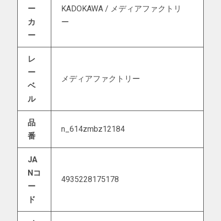
ー
KADOKAWA / メディアファクトリ
カ
ー
ー
レ
ー
メディアファクトリー
ベ
ル
品
n_614zmbz12184
番
JA
Nコ
4935228175178
ー
ド