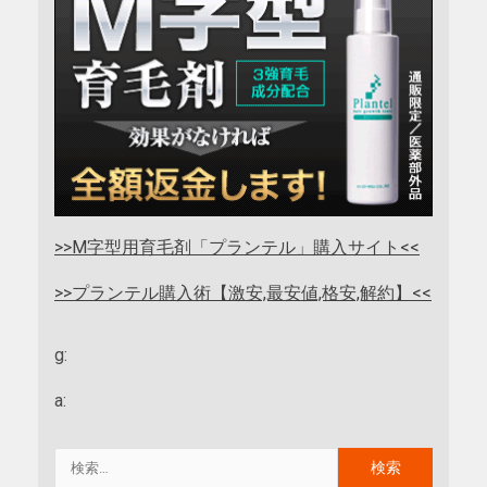
>>M字型用育毛剤「プランテル」購入サイト<<
>>プランテル購入術【激安,最安値,格安,解約】<<
g:
a: