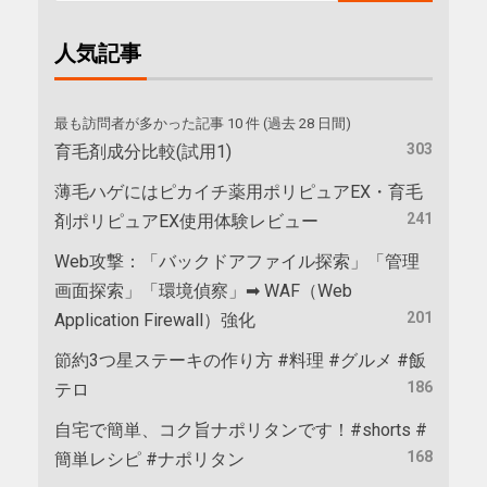
人気記事
最も訪問者が多かった記事 10 件 (過去 28 日間)
303
育毛剤成分比較(試用1)
薄毛ハゲにはピカイチ薬用ポリピュアEX・育毛
241
剤ポリピュアEX使用体験レビュー
Web攻撃：「バックドアファイル探索」「管理
画面探索」「環境偵察」➡ WAF（Web
201
Application Firewall）強化
節約3つ星ステーキの作り方 #料理 #グルメ #飯
186
テロ
自宅で簡単、コク旨ナポリタンです！#shorts #
168
簡単レシピ #ナポリタン