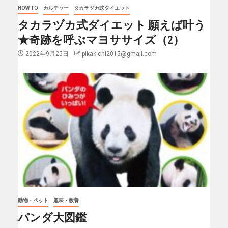
HOW TO
カルチャー
タカラヅカ式ダイエット
タカラヅカ式ダイエット 願えば叶う
★奇跡を呼ぶマヨササイズ（2）
2022年9月25日
pikakichi2015@gmail.com
動物・ペット
趣味・教養
パンダ大図鑑