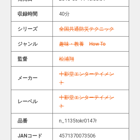
収録時間
40分
シリーズ
全国共通防災テクニック
ジャンル
趣味・教養
How To
監督
松浦翔
十影堂エンターテイメン
メーカー
ト
十影堂エンターテイメン
レーベル
ト
品番
n_1135tokr0147r
JANコード
4571370073506