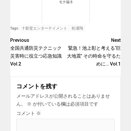
モテ福 6
十影堂エンターテイメント
松浦翔
Tags:
Previous
Next
全国共通防災テクニック
緊急！池上彰と考える‘巨
災害時に役立つ応急知識
大地震’ その時命を守るた
Vol.2
めに… Vol.1
コメントを残す
メールアドレスが公開されることはありませ
ん。
※
が付いている欄は必須項目です
コメント
※