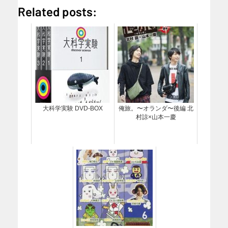
Related posts:
大科学実験 DVD-BOX
俺旅。〜オランダ〜後編 北
村諒×山本一慶