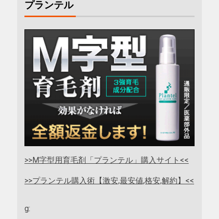
プランテル
>>M字型用育毛剤「プランテル」購入サイト<<
>>プランテル購入術【激安,最安値,格安,解約】<<
g: