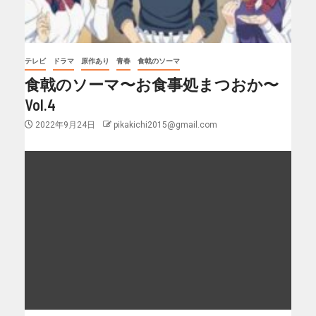
テレビ
ドラマ
原作あり
青春
食戟のソーマ
食戟のソーマ〜お食事処まつおか〜
Vol.4
2022年9月24日
pikakichi2015@gmail.com