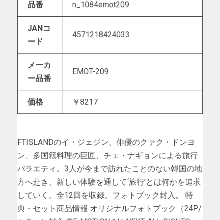
品番
n_1084emot209
JANコ
4571218424033
ード
メーカ
EMOT-209
ー品番
価格
￥8217
FTISLANDのイ・ジェジン、俳優のクァク・ドンヨ
ン、多国籍料理の巨匠、チェ・ナギョンによる旅行
バラエティ。3人が今まで訪れたことのない韓国の地
方へ赴き、新しい体験を通して‘旅行’とは何かを追求
していく。全12回を収録。フォトブック封入。 特
典・セット商品情報 オリジナルフォトブック（24P/