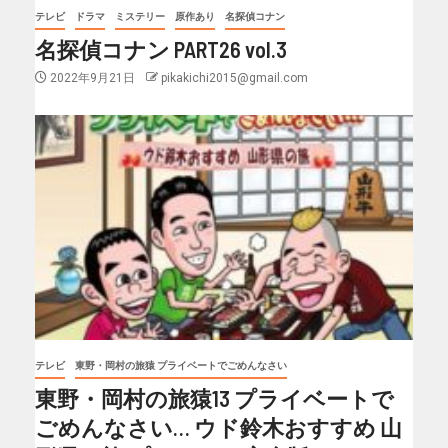
テレビ
ドラマ
ミステリー
原作あり
名探偵コナン
名探偵コナン PART26 vol.3
2022年9月21日
pikakichi2015@gmail.com
テレビ
東野・岡村の旅猿 プライベートでごめんなさい
東野・岡村の旅猿13 プライベートで
ごめんなさい… ウド鈴木おすすめ 山