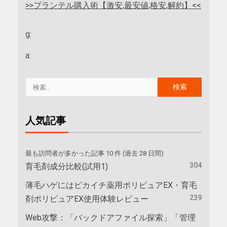
>>プランテル購入術【激安,最安値,格安,解約】<<
g:
a:
人気記事
最も訪問者が多かった記事 10 件 (過去 28 日間)
304
育毛剤成分比較(試用1)
薄毛ハゲにはピカイチ薬用ポリピュアEX・育毛
239
剤ポリピュアEX使用体験レビュー
Web攻撃：「バックドアファイル探索」「管理