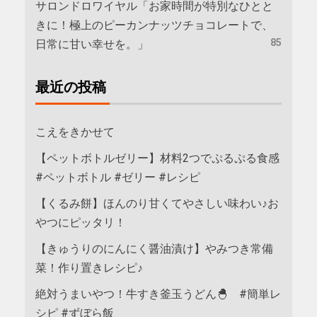
サロンドロワイヤル「お家時間が特別なひとと
きに！極上のピーカンナッツチョコレートで、
85
日常に甘い幸せを。」
最近の投稿
こえをきかせて
【ペットボトルゼリー】材料2つでぷるぷる食感
#ペットボトル #ゼリー #レシピ
【くるみ餅】ほんのり甘くてやさしい味わい♪お
やつにピッタリ！
【きゅうりのにんにく醤油漬け】やみつき常備
菜！作り置きレシピ♪
絶対うまいやつ！牛すき釜玉うどん🐣 #簡単レ
シピ #ずぼら飯