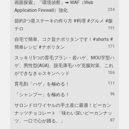
画面探索」「環境偵察」➡ WAF（Web
234
Application Firewall）強化
節約3つ星ステーキの作り方 #料理 #グルメ #飯
191
テロ
自宅で簡単、コク旨ナポリタンです！#shorts #
171
簡単レシピ #ナポリタン
スッキリ5つの育毛プラン・若ハゲ、MOU字型ハ
ゲ、男性型(AGA)、脱毛薄毛ハゲ克服対策、これ
156
ができなきゃスキンヘッド
111
育毛剤「ハゲ」を極める！
96
「シャンプー」を極める！
サロンドロワイヤルの手土産に最適！ピーカン
ナッツチョコレート 「味わい深いピーカンナッ
87
ツ、一口で心が踊る。」