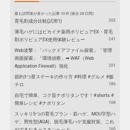
最も訪問者が多かった記事 10 件 (過去 28 日間)
303
育毛剤成分比較(試用1)
薄毛ハゲにはピカイチ薬用ポリピュアEX・育毛
241
剤ポリピュアEX使用体験レビュー
Web攻撃：「バックドアファイル探索」「管理
画面探索」「環境偵察」➡ WAF（Web
201
Application Firewall）強化
節約3つ星ステーキの作り方 #料理 #グルメ #飯
186
テロ
自宅で簡単、コク旨ナポリタンです！#shorts #
168
簡単レシピ #ナポリタン
スッキリ5つの育毛プラン・若ハゲ、MOU字型ハ
ゲ、男性型(AGA)、脱毛薄毛ハゲ克服対策、これ
160
ができなきゃスキンヘッド