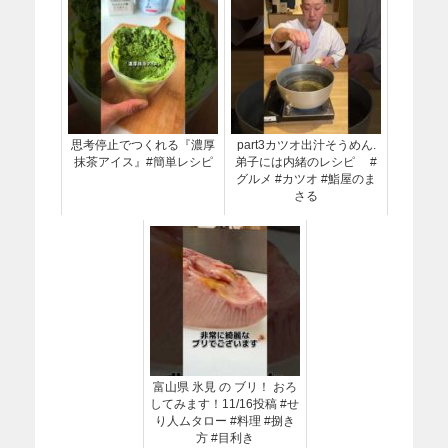
思考停止でつくれる『濃厚
part3カツオ出汁そうめん.
抹茶アイス』#簡単レシピ
弟子には内緒のレシピ #
グルメ #カツオ #鮨屋のま
さる
富山県 氷見 の ブリ！ おろ
してみます！11/16投稿 #せ
り人ムタロー #料理 #捌き
方 #目利き