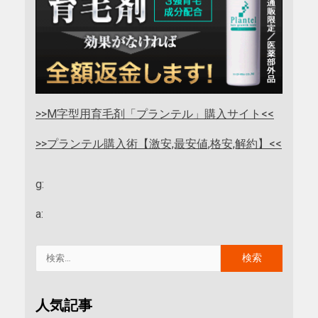
>>M字型用育毛剤「プランテル」購入サイト<<
>>プランテル購入術【激安,最安値,格安,解約】<<
g:
a:
人気記事