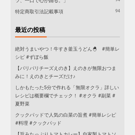
ツ、一口で心が踊る。」
94
特定商取引法記載事項
最近の投稿
絶対うまいやつ！牛すき釜玉うどん🐣 #簡単レ
シピ #ずぼら飯
【パリパリチーズえのき】えのきが無限おつま
みに！えのきとチーズだけ♪
しかもたった5分で作れる「無限オクラ」詳しい
レシピは概要欄でチェック！ #オクラ #副菜 #
夏野菜
クックパッドで人気の白菜の旨煮 #簡単レシピ
#料理 #クックパッド
【旨みたっぷりトマトカレー】自家製トマトソ