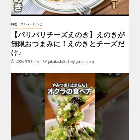
料理・グルメ・レシピ
【パリパリチーズえのき】えのきが
無限おつまみに！えのきとチーズだ
け♪
2026年8月7日
pikakichi2015@gmail.com