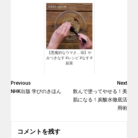
松尾幸造】｜クラシル #シ
ェフのレシピ帖
【悪魔的なウマさ…🤤】や
みつきなす #レシピ #なす #
副菜
Previous
Next
NHK出版 学びのきほん
飲んで塗ってやせる！美
肌になる！炭酸水徹底活
用術
コメントを残す