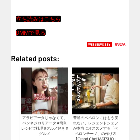
立ち読みはこちら
DMMで見る
Related posts:
アラビアータじゃなくて、
普通のペペロンにはもう戻
ペンネジロリアータ #簡単
れない。レジェンドシェフ
レシピ #料理 #グルメ好き #
が本当にオススメする「ペ
グルメ
ペロンチーノ」の作り方
【Grand Chef MATSUO・