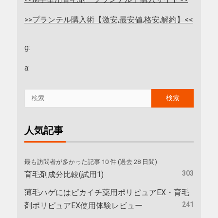
>>プランテル購入術【激安,最安値,格安,解約】<<
g:
a:
人気記事
最も訪問者が多かった記事 10 件 (過去 28 日間)
303
育毛剤成分比較(試用1)
薄毛ハゲにはピカイチ薬用ポリピュアEX・育毛
241
剤ポリピュアEX使用体験レビュー