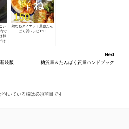
こシ
鶏むねダイエット最強たん
以内で
ぱく質レシピ150
は和
シピは
Next
 新装版
糖質量＆たんぱく質量ハンドブック
が付いている欄は必須項目です