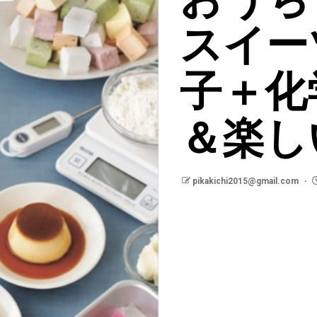
スイー
子＋化
＆楽し
pikakichi2015@gmail.com