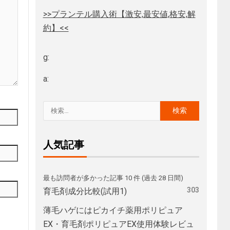
>>プランテル購入術【激安,最安値,格安,解
約】<<
g:
a:
人気記事
最も訪問者が多かった記事 10 件 (過去 28 日間)
303
育毛剤成分比較(試用1)
薄毛ハゲにはピカイチ薬用ポリピュア
EX・育毛剤ポリピュアEX使用体験レビュ