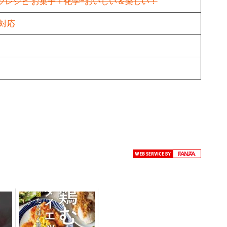
ツレシピ お菓子＋化学=おいしい＆楽しい！
f対応