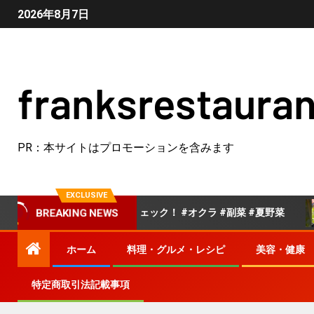
2026年8月7日
franksrestauran
PR：本サイトはプロモーションを含みます
EXCLUSIVE
ピは概要欄でチェック！ #オクラ #副菜 #夏野菜
クック
BREAKING NEWS
ホーム
料理・グルメ・レシピ
美容・健康
特定商取引法記載事項