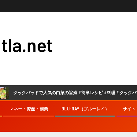
tla.net
パッドで人気の白菜の旨煮 #簡単レシピ #料理 #クックパッド
マネー・資産・副業
BLU-RAY（ブルーレイ）
サイト