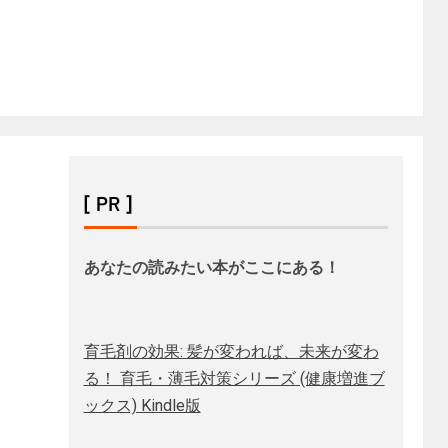
[ PR ]
あなたの読みたい本がここにある！
育毛剤の効果: 髪が変われば、未来が変わ
る！ 育毛・薄毛対策シリーズ (健康増進ブ
ックス) Kindle版