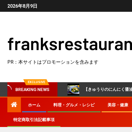
2026年8月9日
franksrestauran
PR：本サイトはプロモーションを含みます
EXCLUSIVE
おやつにピッタリ！
【きゅうりのにんにく醤油漬け】やみつ
BREAKING NEWS
ホーム
料理・グルメ・レシピ
美容・健康
特定商取引法記載事項