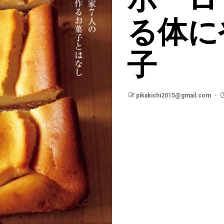
る体に
子
pikakichi2015@gmail.com