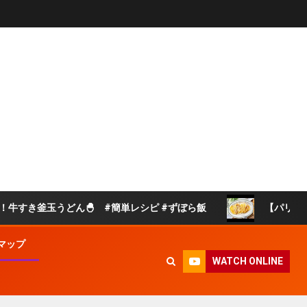
どん🐣 #簡単レシピ #ずぼら飯
【パリパリチーズえの
マップ
WATCH ONLINE