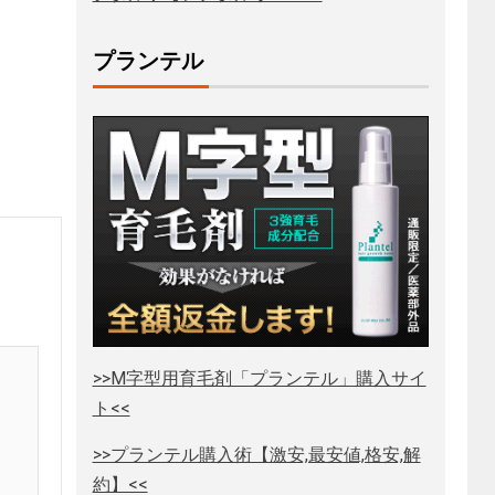
プランテル
>>M字型用育毛剤「プランテル」購入サイ
ト<<
>>プランテル購入術【激安,最安値,格安,解
約】<<