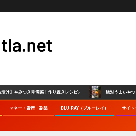
tla.net
き常備菜！作り置きレシピ♪
絶対うまいやつ！牛すき釜玉う
マネー・資産・副業
BLU-RAY（ブルーレイ）
サイト