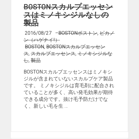
BOSTONスカルプエッセン
スはミノキシジルなしの
製品
2016/08/27
–
BOSTONボストン
,
ピカノ
ン（ハゲナイ!）
BOSTON
,
BOSTONスカルプエッセン
ス
,
スカルプエッセンス
,
ミノキシジルな
し
,
製品
BOSTONスカルプエッセンスはミノキシ
ジルが含まれていないスカルプケア製品
です。 ミノキシジルは育毛剤に配合され
ていることが多く、高い発毛効果が期待
できる成分です。抜け毛予防だけでな
く、新しい毛を生 …