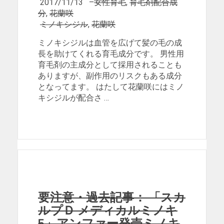
2017/11/13
–
女性育毛
,
育毛剤配合成
分
,
花蘭咲
ミノキシジル
,
花蘭咲
ミノキシジルは血管を広げて髪の毛の成
長を助けてくれる育毛成分です。 男性用
育毛剤の主成分として採用されることも
ありますが、副作用のリスクもある成分
となってます。 はたして花蘭咲にはミノ
キシジルが配合さ …
要注意・過去記事： 「スカ
ルプＤ メディカルミノキ
5」アンファー発売ミノキ