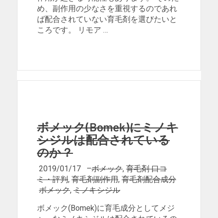
め、副作用の少なさを重視するのであれ
ば配合されていない育毛剤を選びたいと
ころです。 リモア …
ボメック(Bomek)にミノキ
シジルは配合されている
のか？
2019/01/17
–
ボメック
,
育毛剤 口コ
ミ・評判
,
育毛剤副作用
,
育毛剤配合成分
ボメック
,
ミノキシジル
ボメック(Bomek)に育毛成分としてメジ