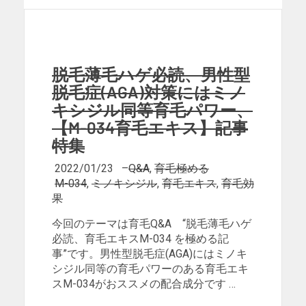
脱毛薄毛ハゲ必読、男性型
脱毛症(AGA)対策にはミノ
キシジル同等育毛パワー、
【M-034育毛エキス】記事
特集
2022/01/23
–
Q&A
,
育毛極める
M-034
,
ミノキシジル
,
育毛エキス
,
育毛効
果
今回のテーマは育毛Q&A “脱毛薄毛ハゲ
必読、育毛エキスM-034 を極める記
事”です。男性型脱毛症(AGA)にはミノキ
シジル同等の育毛パワーのある育毛エキ
スM-034がおススメの配合成分です …