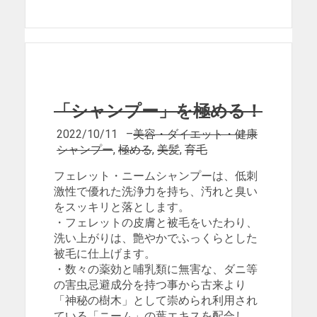
「シャンプー」を極める！
2022/10/11
–
美容・ダイエット・健康
シャンプー
,
極める
,
美髪
,
育毛
フェレット・ニームシャンプーは、低刺
激性で優れた洗浄力を持ち、汚れと臭い
をスッキリと落とします。
・フェレットの皮膚と被毛をいたわり、
洗い上がりは、艶やかでふっくらとした
被毛に仕上げます。
・数々の薬効と哺乳類に無害な、ダニ等
の害虫忌避成分を持つ事から古来より
「神秘の樹木」として崇められ利用され
ている「ニーム」の葉エキスを配合し、