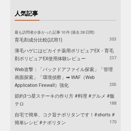
人気記事
最も訪問者が多かった記事 10 件 (過去 28 日間)
303
育毛剤成分比較(試用1)
薄毛ハゲにはピカイチ薬用ポリピュアEX・育毛
237
剤ポリピュアEX使用体験レビュー
Web攻撃：「バックドアファイル探索」「管理
画面探索」「環境偵察」➡ WAF（Web
205
Application Firewall）強化
節約3つ星ステーキの作り方 #料理 #グルメ #飯
188
テロ
自宅で簡単、コク旨ナポリタンです！#shorts #
170
簡単レシピ #ナポリタン