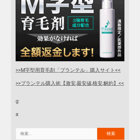
>>M字型用育毛剤「プランテル」購入サイト<<
>>プランテル購入術【激安,最安値,格安,解約】<<
g:
a: