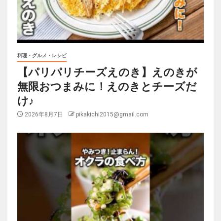
料理・グルメ・レシピ
【パリパリチーズえのき】えのきが
無限おつまみに！えのきとチーズだ
け♪
2026年8月7日
pikakichi2015@gmail.com