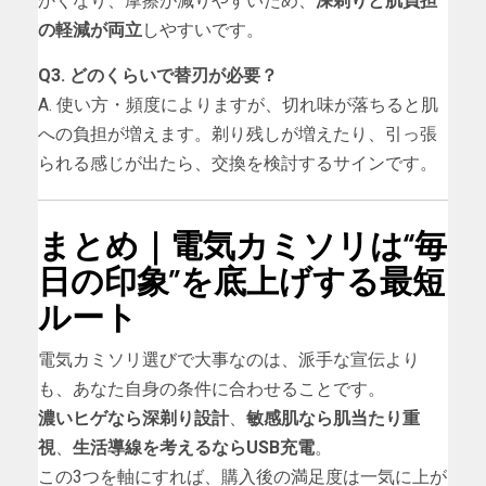
かくなり、摩擦が減りやすいため、
深剃りと肌負担
の軽減が両立
しやすいです。
Q3. どのくらいで替刃が必要？
A. 使い方・頻度によりますが、切れ味が落ちると肌
への負担が増えます。剃り残しが増えたり、引っ張
られる感じが出たら、交換を検討するサインです。
まとめ｜電気カミソリは“毎
日の印象”を底上げする最短
ルート
電気カミソリ選びで大事なのは、派手な宣伝より
も、あなた自身の条件に合わせることです。
濃いヒゲなら深剃り設計
、
敏感肌なら肌当たり重
視
、
生活導線を考えるならUSB充電
。
この3つを軸にすれば、購入後の満足度は一気に上が