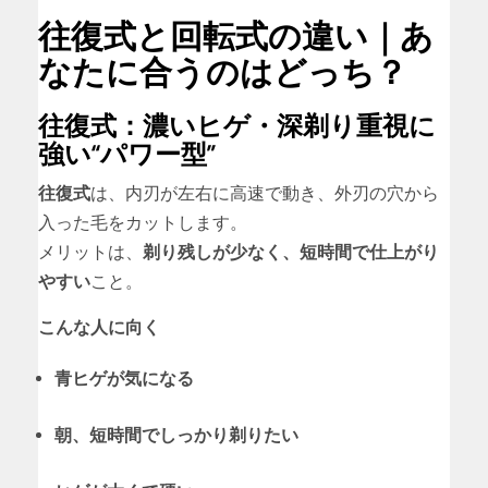
往復式と回転式の違い｜あ
なたに合うのはどっち？
往復式：濃いヒゲ・深剃り重視に
強い“パワー型”
往復式
は、内刃が左右に高速で動き、外刃の穴から
入った毛をカットします。
メリットは、
剃り残しが少なく、短時間で仕上がり
やすい
こと。
こんな人に向く
青ヒゲが気になる
朝、短時間でしっかり剃りたい