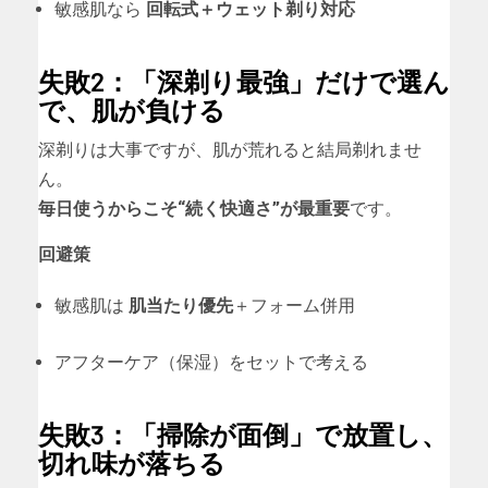
敏感肌なら
回転式＋ウェット剃り対応
失敗2：「深剃り最強」だけで選ん
で、肌が負ける
深剃りは大事ですが、肌が荒れると結局剃れませ
ん。
毎日使うからこそ“続く快適さ”が最重要
です。
回避策
敏感肌は
肌当たり優先
＋フォーム併用
アフターケア（保湿）をセットで考える
失敗3：「掃除が面倒」で放置し、
切れ味が落ちる