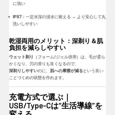
に強い
IPX7
：一定水深の浸水に耐える → より安心して丸
洗いしやすい
乾湿両用のメリット：深剃り＆肌
負担を減らしやすい
ウェット剃り
（フォーム/ジェル併用）は、毛が柔ら
かくなり、刃の滑りも良くなるので、
深剃りしやすい
のに、
肌への摩擦が減る
という良い
ことづくめの状態を作れます。
充電方式で選ぶ｜
USB/Type-Cは“生活導線”を
変える