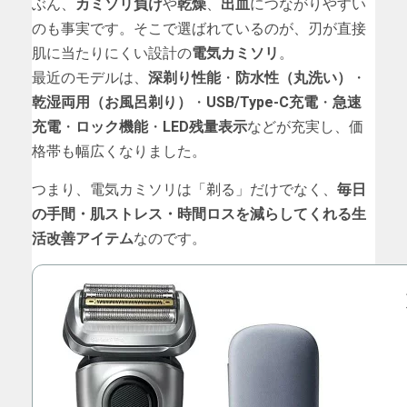
ぶん、
カミソリ負け
や
乾燥
、
出血
につながりやすい
のも事実です。そこで選ばれているのが、刃が直接
肌に当たりにくい設計の
電気カミソリ
。
最近のモデルは、
深剃り性能
・
防水性（丸洗い）
・
乾湿両用（お風呂剃り）
・
USB/Type-C充電
・
急速
充電
・
ロック機能
・
LED残量表示
などが充実し、価
格帯も幅広くなりました。
つまり、電気カミソリは「剃る」だけでなく、
毎日
の手間・肌ストレス・時間ロスを減らしてくれる生
活改善アイテム
なのです。