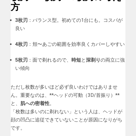
方
3枚刃
：バランス型。初めての1台にも。コスパが
良い
4枚刃
：頬〜あごの範囲を効率良くカバーしやすい
5枚刃
：面で剃れるので、
時短
と
深剃り
の両立に強
い傾向
ただし枚数が多いほど必ず良いわけではありませ
ん。重要なのは、**ヘッドの可動（3D/首振り）**
と、
肌への密着性
。
「枚数は多いのに剃れない」という人は、ヘッドが
顔の凹凸に追従できていないことが原因になりがち
です。