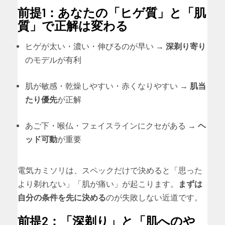
前提1：あなたの「ヒゲ質」と「肌
質」で正解は変わる
ヒゲが太い・濃い・伸びるのが早い →
深剃り寄り
のモデルが有利
肌が敏感・乾燥しやすい・赤くなりやすい →
肌当
たり優先
が正解
あご下・喉仏・フェイスラインにクセがある →
ヘ
ッド可動
が重要
電気カミソリは、スペックだけで決めると「思った
より剃れない」「肌が痛い」が起こります。
まずは
自分の条件を先に決める
のが失敗しない近道です。
前提2：「深剃り」と「肌へのや