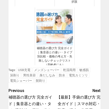
択肢
補聴器の選び方 完全ガイド
｜集音器との違い・タイプ
別比較・価格の考え方・失
敗しないチェックリスト
（高齢者にも）
USB充電
メンズシェーバー
乾湿両用
敏感肌
Tags:
深剃り
男性美容
身だしなみ
防水
電気カミソリ
電気シェーバー
髭剃り
Previous
Next
補聴器の選び方 完全ガイ
【最新】手袋の選び方 完
ド｜集音器との違い・タ
全ガイド｜スマホ対応・