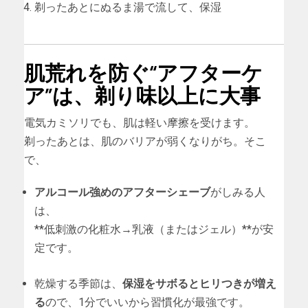
剃ったあとにぬるま湯で流して、保湿
肌荒れを防ぐ“アフターケ
ア”は、剃り味以上に大事
電気カミソリでも、肌は軽い摩擦を受けます。
剃ったあとは、肌のバリアが弱くなりがち。そこ
で、
アルコール強めのアフターシェーブ
がしみる人
は、
**低刺激の化粧水→乳液（またはジェル）**が安
定です。
乾燥する季節は、
保湿をサボるとヒリつきが増え
る
ので、1分でいいから習慣化が最強です。