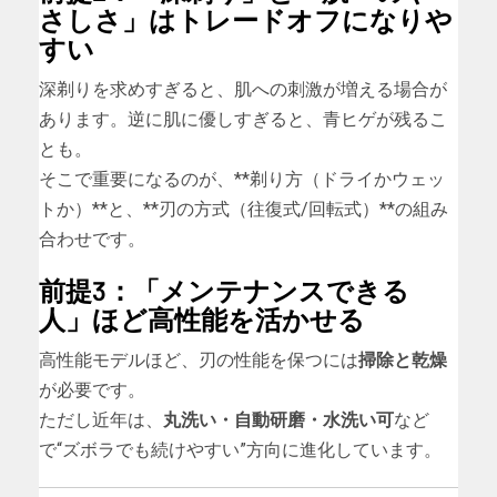
さしさ」はトレードオフになりや
すい
深剃りを求めすぎると、肌への刺激が増える場合が
あります。逆に肌に優しすぎると、青ヒゲが残るこ
とも。
そこで重要になるのが、**剃り方（ドライかウェッ
トか）**と、**刃の方式（往復式/回転式）**の組み
合わせです。
前提3：「メンテナンスできる
人」ほど高性能を活かせる
高性能モデルほど、刃の性能を保つには
掃除と乾燥
が必要です。
ただし近年は、
丸洗い・自動研磨・水洗い可
など
で“ズボラでも続けやすい”方向に進化しています。