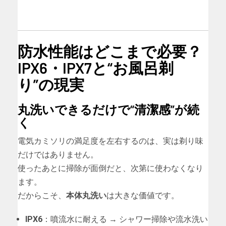
防水性能はどこまで必要？
IPX6・IPX7と“お風呂剃
り”の現実
丸洗いできるだけで“清潔感”が続
く
電気カミソリの満足度を左右するのは、実は剃り味
だけではありません。
使ったあとに掃除が面倒だと、次第に使わなくなり
ます。
だからこそ、
本体丸洗い
は大きな価値です。
IPX6
：噴流水に耐える → シャワー掃除や流水洗い