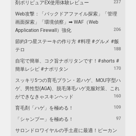
237
剤ポリピュアEX使用体験レビュー
Web攻撃：「バックドアファイル探索」「管理
画面探索」「環境偵察」➡ WAF（Web
206
Application Firewall）強化
節約3つ星ステーキの作り方 #料理 #グルメ #飯
188
テロ
自宅で簡単、コク旨ナポリタンです！#shorts #
170
簡単レシピ #ナポリタン
スッキリ5つの育毛プラン・若ハゲ、MOU字型ハ
ゲ、男性型(AGA)、脱毛薄毛ハゲ克服対策、これ
160
ができなきゃスキンヘッド
109
育毛剤「ハゲ」を極める！
97
「シャンプー」を極める！
サロンドロワイヤルの手土産に最適！ピーカン