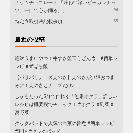
ナッツチョコレート 「味わい深いピーカンナッ
94
ツ、一口で心が踊る。」
89
特定商取引法記載事項
最近の投稿
絶対うまいやつ！牛すき釜玉うどん🐣 #簡単レ
シピ #ずぼら飯
【パリパリチーズえのき】えのきが無限おつま
みに！えのきとチーズだけ♪
しかもたった5分で作れる「無限オクラ」詳しい
レシピは概要欄でチェック！ #オクラ #副菜 #
夏野菜
クックパッドで人気の白菜の旨煮 #簡単レシピ
#料理 #クックパッド