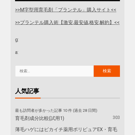
>>M字型用育毛剤「プランテル」購入サイト<<
>>プランテル購入術【激安,最安値,格安,解約】<<
g:
a:
人気記事
最も訪問者が多かった記事 10 件 (過去 28 日間)
303
育毛剤成分比較(試用1)
薄毛ハゲにはピカイチ薬用ポリピュアEX・育毛