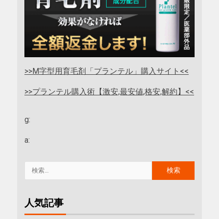
>>M字型用育毛剤「プランテル」購入サイト<<
>>プランテル購入術【激安,最安値,格安,解約】<<
g:
a:
人気記事