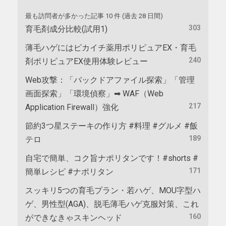
最も訪問者が多かった記事 10 件 (過去 28 日間)
303
育毛剤成分比較(試用1)
薄毛ハゲにはピカイチ薬用ポリピュアEX・育毛
240
剤ポリピュアEX使用体験レビュー
Web攻撃：「バックドアファイル探索」「管理
画面探索」「環境偵察」➡ WAF（Web
217
Application Firewall）強化
節約3つ星ステーキの作り方 #料理 #グルメ #飯
189
テロ
自宅で簡単、コク旨ナポリタンです！#shorts #
171
簡単レシピ #ナポリタン
スッキリ5つの育毛プラン・若ハゲ、MOU字型ハ
ゲ、男性型(AGA)、脱毛薄毛ハゲ克服対策、これ
160
ができなきゃスキンヘッド