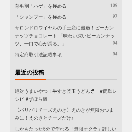
109
育毛剤「ハゲ」を極める！
97
「シャンプー」を極める！
サロンドロワイヤルの手土産に最適！ピーカン
ナッツチョコレート 「味わい深いピーカンナッ
94
ツ、一口で心が踊る。」
94
特定商取引法記載事項
最近の投稿
絶対うまいやつ！牛すき釜玉うどん🐣 #簡単レ
シピ #ずぼら飯
【パリパリチーズえのき】えのきが無限おつま
みに！えのきとチーズだけ♪
しかもたった5分で作れる「無限オクラ」詳しい