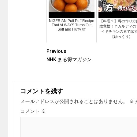
NIGERIAN Puff Puff Recipe
【料理？】噂の作り方
That ALWAYS Turns Out
敗覚悟！？カルディの
Soft and Fluffy 💯
イドチキンの素で試
【ゆっくり】
Previous
NHK まる得マガジン
コメントを残す
メールアドレスが公開されることはありません。
※
コメント
※