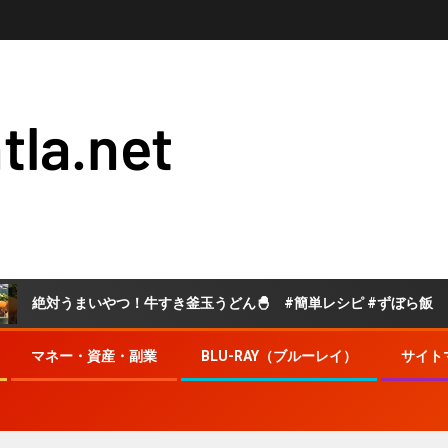
tla.net
まいやつ！牛すき釜玉うどん🐣 #簡単レシピ #ずぼら飯
マネー・資産・副業
BLU-RAY（ブルーレイ）
サイト