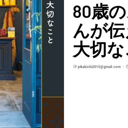
80歳
んが伝
大切な
pikakichi2015@gmail.com