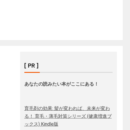
[ PR ]
あなたの読みたい本がここにある！
育毛剤の効果: 髪が変われば、未来が変わ
る！ 育毛・薄毛対策シリーズ (健康増進ブ
ックス) Kindle版