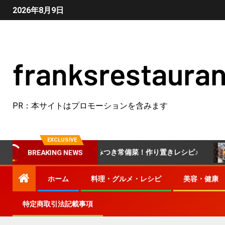
2026年8月9日
franksrestauran
PR：本サイトはプロモーションを含みます
EXCLUSIVE
にく醤油漬け】やみつき常備菜！作り置きレシピ♪
絶対う
BREAKING NEWS
ホーム
料理・グルメ・レシピ
美容・健康
特定商取引法記載事項