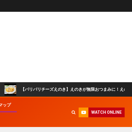
【パリパリチーズえのき】えのきが無限おつまみに！えのきとチーズだけ
マップ
WATCH ONLINE